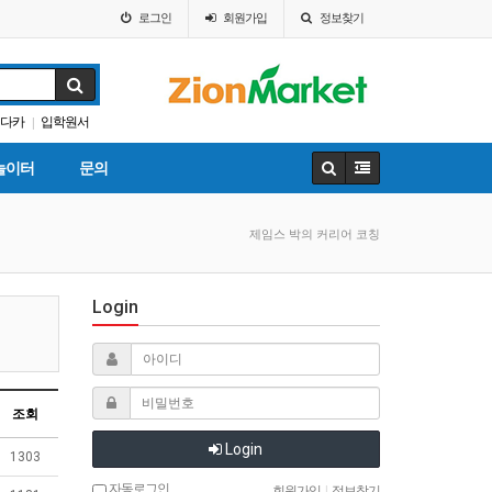
로그인
회원
가입
정보찾기
다카
입학원서
|
T
놀이터
문의
제임스 박의 커리어 코칭
Login
조회
Login
1303
자동로그인
회원가입
|
정보찾기