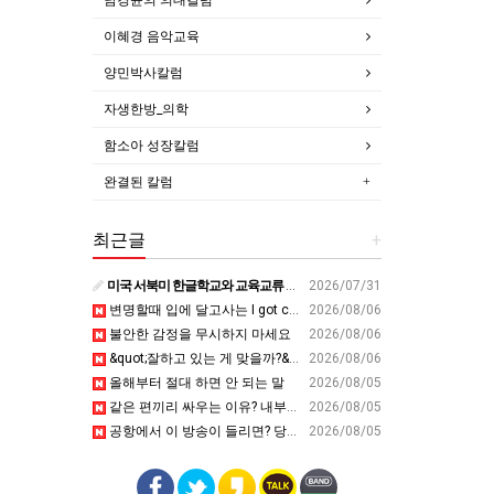
이혜경 음악교육
양민박사칼럼
자생한방_의학
함소아 성장칼럼
완결된 칼럼
최근글
+
미국 서북미 한글학교와 교육교류 첫 물꼬 - 사회적경제뉴스
2026/07/31
변명할때 입에 달고사는 I got carried away????????
2026/08/06
불안한 감정을 무시하지 마세요
2026/08/06
&quot;잘하고 있는 게 맞을까?&quot; 세바시 대표가 비교 지옥에서 탈출한 방법 [#세바시45 에디토리얼 ep.2]
2026/08/06
올해부터 절대 하면 안 되는 말
2026/08/05
같은 편끼리 싸우는 이유? 내부의 적이 더 무섭다? 인간이 갈등을 빚는 이유ㅣ최재천의 아마존
2026/08/05
공항에서 이 방송이 들리면? 당장 뛰어가세요!! #영어회화 #영어표현 #영어공부
2026/08/05