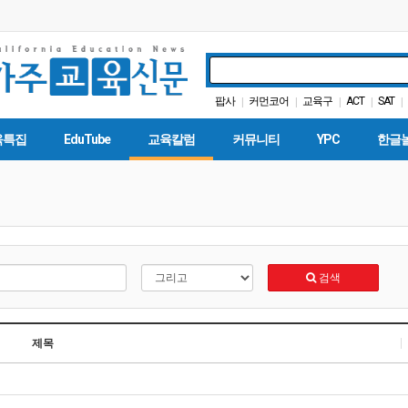
팝사
커먼코어
교육구
ACT
SAT
|
|
|
|
|
바이든
교육정책
AC
|
|
|
육특집
EduTube
교육칼럼
커뮤니티
YPC
한글
검색
제목