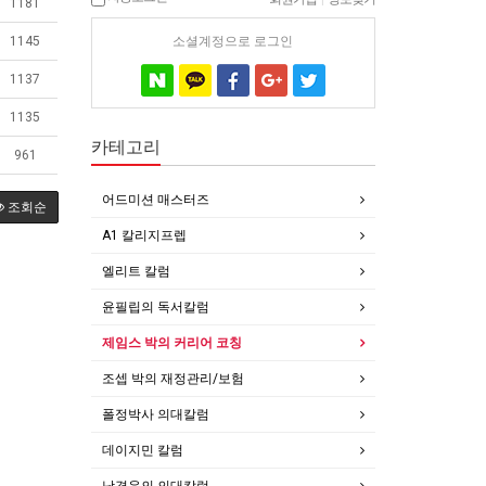
1181
소셜계정으로 로그인
1145
1137
1135
카테고리
961
어드미션 매스터즈
조회순
A1 칼리지프렙
엘리트 칼럼
윤필립의 독서칼럼
제임스 박의 커리어 코칭
조셉 박의 재정관리/보험
폴정박사 의대칼럼
데이지민 칼럼
남경윤의 의대칼럼