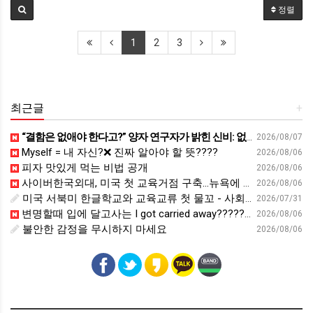
정렬
1
2
3
최근글
+
“결함은 없애야 한다고?” 양자 연구자가 밝힌 신비: 없애려던 흠이 무기가 되는 방법 | 이정현 KIST 양자기술연구단 선임연구원 | 양자 컴퓨터 인생 | 세바시 2121회
2026/08/07
Myself = 내 자신?❌ 진짜 알아야 할 뜻????
2026/08/06
피자 맛있게 먹는 비법 공개
2026/08/06
사이버한국외대, 미국 첫 교육거점 구축…뉴욕에 미주글로벌센터 개소 - 재외동포신문
2026/08/06
미국 서북미 한글학교와 교육교류 첫 물꼬 - 사회적경제뉴스
2026/07/31
변명할때 입에 달고사는 I got carried away????????
2026/08/06
불안한 감정을 무시하지 마세요
2026/08/06