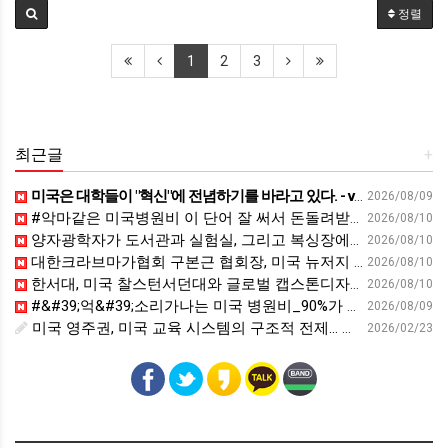
정렬
1
2
3
최근글
+
미국은 대학들이 "혁신"에 전념하기를 바라고 있다. - vietnam.vn
2026/08/09
#악마같은 미국병원비 이 단어 잘 써서 돈돌려받으세요 #영어회화 #영어표현 #영어공부 #영어
2026/08/10
양자광학자가 도서관과 실험실, 그리고 복싱장에서 배운 것 | 김세정 성균관대학교 전자전기공학부 교수 | 퀀텀 양자 보안 독서 | 세바시 2122회
2026/08/10
대한크라브마가협회 구본근 협회장, 미국 뉴저지 지도자교육 실시 - 비욘드포스트
2026/08/10
한서대, 미국 찰스턴서던대와 글로벌 캡스톤디자인 교육 운영 - 411개 대학을 연결하는 '힘'
2026/08/10
#&#39;억&#39;소리가나는 미국 병원비_90%가 모르는 이 중요한 단어는? #영어회화#영어표현 #영어공부
2026/08/09
미국 영주권, 미국 교육 시스템의 구조적 전제… 유학생 신분의 결정타 - fetv.co.kr
2026/02/23