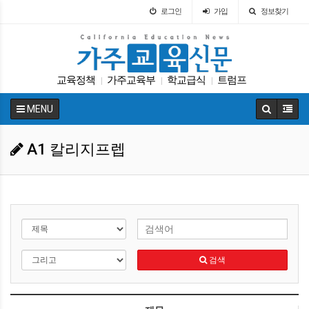
로그인
가입
정보찾기
교육정책
가주교육부
학교급식
트럼프
|
|
|
봉사활동
LA교육구
에세이
입학원서
SAT
|
|
|
|
|
MENU
학자금
|
A1 칼리지프렙
검색