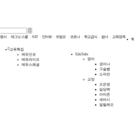
원서
매그닛 스쿨
SAT
인터뷰
트럼프
코로나
학교급식
팝사
교육정책
|
|
|
|
|
|
|
|
교육특집
EduTube
에듀인포
영어
에듀라이프
권아나
에듀스페셜
구슬쌤
소피반
교양
오은영
일당백
아마존
세바시
알릴레오