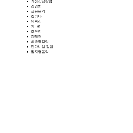
가정상담칼럼
김경희
실용음악
켈리나
에릭심
지나리
조은정
김태경
최종엽칼럼
민다니엘 칼럼
엄지영음악