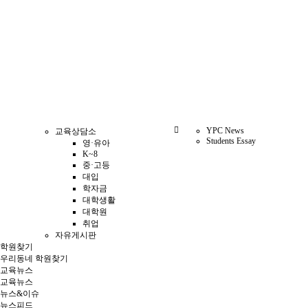
YPC News
교육상담소
Students Essay
영·유아
K~8
중·고등
대입
학자금
대학생활
대학원
취업
자유게시판
학원찾기
우리동네 학원찾기
교육뉴스
교육뉴스
뉴스&이슈
뉴스피드