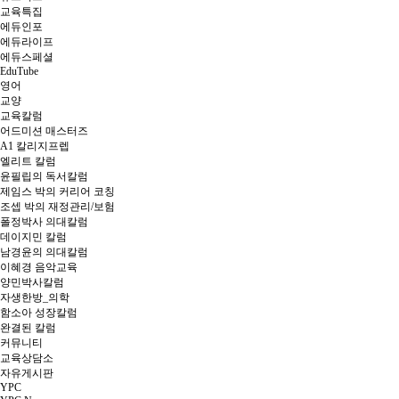
교육특집
에듀인포
에듀라이프
에듀스페셜
EduTube
영어
교양
교육칼럼
어드미션 매스터즈
A1 칼리지프렙
엘리트 칼럼
윤필립의 독서칼럼
제임스 박의 커리어 코칭
조셉 박의 재정관리/보험
폴정박사 의대칼럼
데이지민 칼럼
남경윤의 의대칼럼
이혜경 음악교육
양민박사칼럼
자생한방_의학
함소아 성장칼럼
완결된 칼럼
커뮤니티
교육상담소
자유게시판
YPC