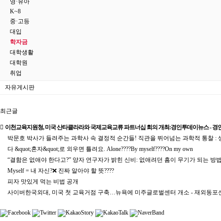
영·유아
K~8
중·고등
대입
학자금
대학생활
대학원
취업
자유게시판
최근글
이천교육지원청, 미국 산타클라라와 국제교육교류 파트너십 회의 개최:경인투데이뉴스 - 
박문호 박사가 들려주는 과학사 속 결정적 순간들! 직관을 뛰어넘는 과학적 통찰 : 생각
다 &quot;혼자&quot;로 외우면 틀려요. Alone????By myself????On my own
“결함은 없애야 한다고?” 양자 연구자가 밝힌 신비: 없애려던 흠이 무기가 되는 방법 |
Myself = 내 자신?❌ 진짜 알아야 할 뜻????
피자 맛있게 먹는 비법 공개
사이버한국외대, 미국 첫 교육거점 구축…뉴욕에 미주글로벌센터 개소 - 재외동포