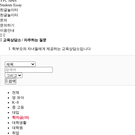
YPC News
Students Essay
한글놀이터
한글놀이터
문의
문의하기
이용안내
교육상담소 / 자주하는 질문
학부모와 자녀들에게 제공하는 교육상담소입니다
검색
전체
영·유아
K~8
중·고등
대입
학자금(10)
대학생활
대학원
취업