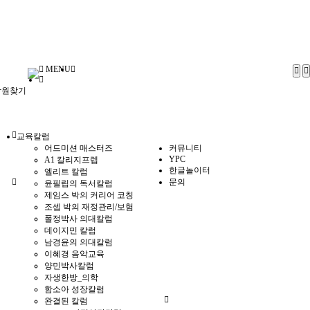
MENU
학원찾기
교육칼럼
어드미션 매스터즈
커뮤니티
YPC
A1 칼리지프렙
한글놀이터
엘리트 칼럼
문의
윤필립의 독서칼럼
제임스 박의 커리어 코칭
조셉 박의 재정관리/보험
폴정박사 의대칼럼
데이지민 칼럼
남경윤의 의대칼럼
이혜경 음악교육
양민박사칼럼
자생한방_의학
함소아 성장칼럼
완결된 칼럼