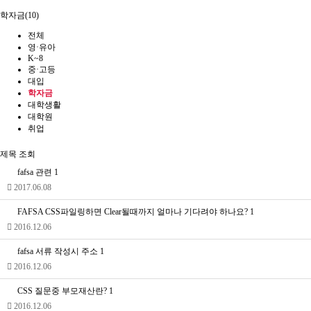
학자금(10)
전체
영·유아
K~8
중·고등
대입
학자금
대학생활
대학원
취업
제목
조회
fafsa 관련
1
2017.06.08
FAFSA CSS파일링하면 Clear될때까지 얼마나 기다려야 하나요?
1
2016.12.06
fafsa 서류 작성시 주소
1
2016.12.06
CSS 질문중 부모재산란?
1
2016.12.06