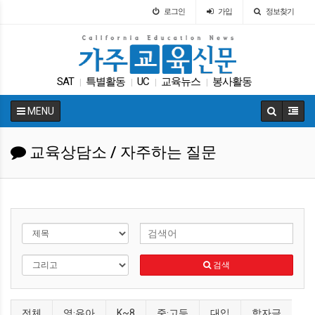
로그인
가입
정보찾기
SAT
특별활동
UC
교육뉴스
봉사활동
|
|
|
|
교육정책
가주교육부
ACT
가주교육신문
|
|
|
|
MENU
ACT
|
교육상담소 / 자주하는 질문
검색
전체
영·유아
K~8
중·고등
대입
학자금