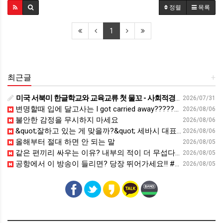
정렬
목록
1
최근글
+
미국 서북미 한글학교와 교육교류 첫 물꼬 - 사회적경제뉴스
2026/07/31
변명할때 입에 달고사는 I got carried away????????
2026/08/06
불안한 감정을 무시하지 마세요
2026/08/06
&quot;잘하고 있는 게 맞을까?&quot; 세바시 대표가 비교 지옥에서 탈출한 방법 [#세바시45 에디토리얼 ep.2]
2026/08/06
올해부터 절대 하면 안 되는 말
2026/08/05
같은 편끼리 싸우는 이유? 내부의 적이 더 무섭다? 인간이 갈등을 빚는 이유ㅣ최재천의 아마존
2026/08/05
공항에서 이 방송이 들리면? 당장 뛰어가세요!! #영어회화 #영어표현 #영어공부
2026/08/05