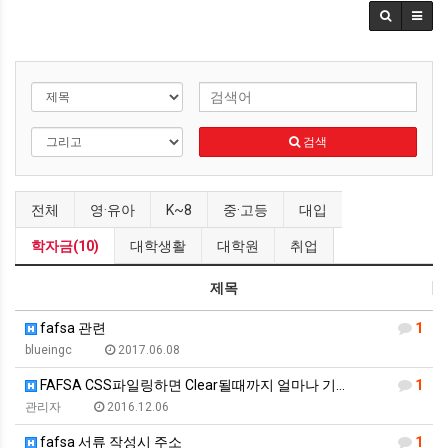
검색
전체
영·유아
K~8
중·고등
대입
학자금(10)
대학생활
대학원
취업
제목
fafsa 관련
1
blueingc
2017.06.08
FAFSA CSS파일링하면 Clear될때까지 얼마나 기…
1
관리자
2016.12.06
fafsa 서류 작성시 주소
1