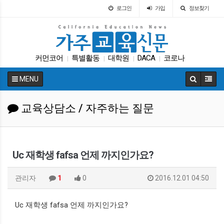
로그인
가입
정보찾기
커먼코어
특별활동
대학원
DACA
코로나
|
|
|
|
SAT
매그닛 스쿨
팝사
차터스쿨
UC
|
|
|
|
|
MENU
교육상담소 / 자주하는 질문
Uc 재학생 fafsa 언제 까지인가요?
관리자
1
0
2016.12.01 04:50
Uc 재학생 fafsa 언제 까지인가요?