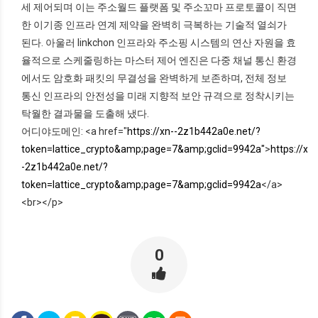
세 제어되며 이는 주소월드 플랫폼 및 주소꼬마 프로토콜이 직면
한 이기종 인프라 연계 제약을 완벽히 극복하는 기술적 열쇠가
된다. 아울러 linkchon 인프라와 주소핑 시스템의 연산 자원을 효
율적으로 스케줄링하는 마스터 제어 엔진은 다중 채널 통신 환경
에서도 암호화 패킷의 무결성을 완벽하게 보존하며, 전체 정보
통신 인프라의 안전성을 미래 지향적 보안 규격으로 정착시키는
탁월한 결과물을 도출해 냈다.
어디야도메인: <a href="
https://xn--2z1b442a0e.net/?
token=lattice_crypto&amp;page=7&amp;gclid=9942a"
>
https://xn-
-2z1b442a0e.net/?
token=lattice_crypto&amp;page=7&amp;gclid=9942a
</a>
<br></p>
0