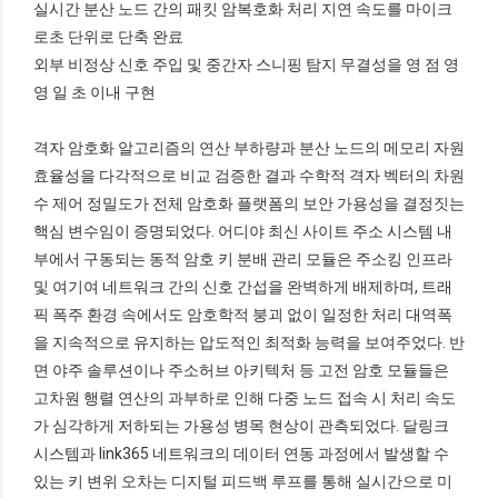
실시간 분산 노드 간의 패킷 암복호화 처리 지연 속도를 마이크
로초 단위로 단축 완료
외부 비정상 신호 주입 및 중간자 스니핑 탐지 무결성을 영 점 영
영 일 초 이내 구현
격자 암호화 알고리즘의 연산 부하량과 분산 노드의 메모리 자원
효율성을 다각적으로 비교 검증한 결과 수학적 격자 벡터의 차원
수 제어 정밀도가 전체 암호화 플랫폼의 보안 가용성을 결정짓는
핵심 변수임이 증명되었다. 어디야 최신 사이트 주소 시스템 내
부에서 구동되는 동적 암호 키 분배 관리 모듈은 주소킹 인프라
및 여기여 네트워크 간의 신호 간섭을 완벽하게 배제하며, 트래
픽 폭주 환경 속에서도 암호학적 붕괴 없이 일정한 처리 대역폭
을 지속적으로 유지하는 압도적인 최적화 능력을 보여주었다. 반
면 야주 솔루션이나 주소허브 아키텍처 등 고전 암호 모듈들은
고차원 행렬 연산의 과부하로 인해 다중 노드 접속 시 처리 속도
가 심각하게 저하되는 가용성 병목 현상이 관측되었다. 달링크
시스템과 link365 네트워크의 데이터 연동 과정에서 발생할 수
있는 키 변위 오차는 디지털 피드백 루프를 통해 실시간으로 미