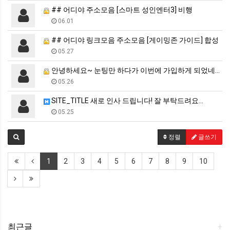
## 어디야 주소모음 [스마트 성인엔터3] 비행
06.01
## 어디야 링크모음 주소모음 [게이밍존 가이드] 합성
05.27
안녕하세요~ 눈팅만 하다가 이번에 가입하게 되었네요.
05.26
SITE_TITLE 새로 인사 드립니다! 잘 부탁드려요…
05.25
정렬
글쓰기
1
2
3
4
5
6
7
8
9
10
최근글
+