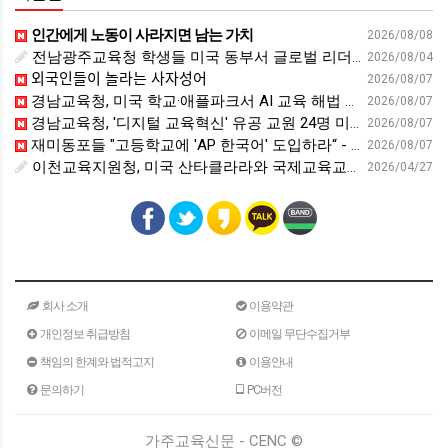
인간에게 노동이 사라지면 남는 가치
2026/08/08
전남광주교육청 학생들 미국 동부서 글로벌 리더십 체험 - 전남인터넷신문
2026/08/04
외국인들이 놀라는 사자성어
2026/08/07
경남교육청, 미국 학교·애플파크서 AI 교육 해법 찾는다 - 스트레이트뉴스
2026/08/07
경남교육청, '디지털 교육혁신' 유공 교원 24명 미국 연수 - 연합뉴스
2026/08/07
재미동포들 "고등학교에 'AP 한국어' 도입하라“ - 재외동포신문
2026/08/07
이천교육지원청, 미국 산타클라라와 국제교육교류 파트너십 회의 개최:경인투데이뉴스 - 경인투데이뉴스
2026/04/27
회사 소개
이용약관
개인정보 취급방침
이메일 무단수집거부
책임의 한계와 법적고지
이용안내
문의하기
PC버전
가주교육신문 - CENC ©