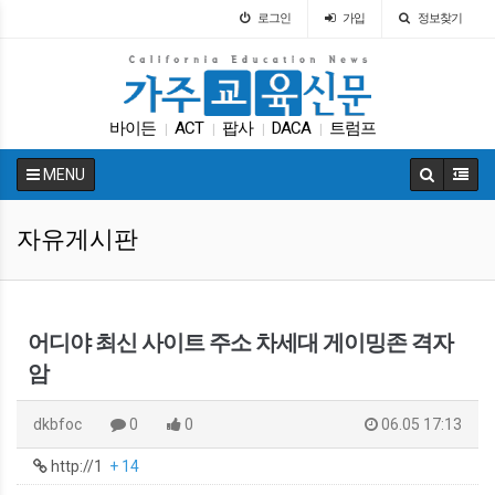
로그인
가입
정보찾기
바이든
ACT
팝사
DACA
트럼프
|
|
|
|
캘리포니아 교육부
학교급식
다카
Fafsa
|
|
|
|
MENU
SAT
|
자유게시판
어디야 최신 사이트 주소 차세대 게이밍존 격자
암
dkbfoc
0
0
06.05 17:13
http://1
+ 14