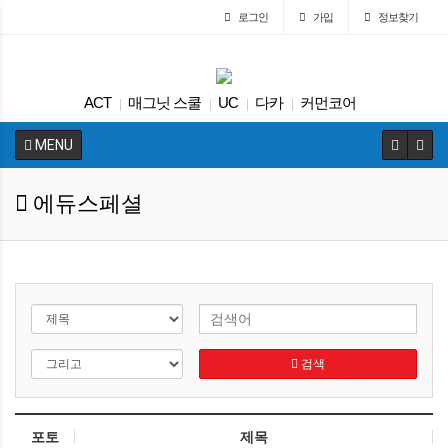
로그인
가입
정보찾기
ACT
매그닛 스쿨
UC
다카
커먼코어
|
|
|
|
트럼프
입학원서
교육구
Fafsa
대학원
|
|
|
|
|
MENU
에듀스페셜
검색
포토
제목