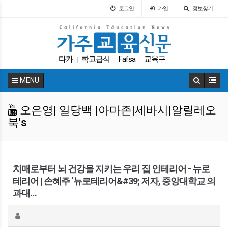
로그인
가입
정보찾기
다카
학교급식
Fafsa
교육구
|
|
|
캘리포니아 교육부
휴교
DACA
대학원
|
|
|
|
MENU
교육뉴스
팝사
|
|
오은영| 일당백 |아마존|세바시|알릴레오
북's
치매로부터 뇌 건강을 지키는 우리 집 인테리어 - 뉴로
테리어 | 손혜주 ‘뉴로테리어&#39; 저자, 중앙대학교 의
과대…