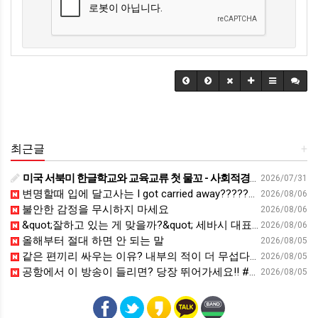
최근글
+
미국 서북미 한글학교와 교육교류 첫 물꼬 - 사회적경제뉴스
2026/07/31
변명할때 입에 달고사는 I got carried away????????
2026/08/06
불안한 감정을 무시하지 마세요
2026/08/06
&quot;잘하고 있는 게 맞을까?&quot; 세바시 대표가 비교 지옥에서 탈출한 방법 [#세바시45 에디토리얼 ep.2]
2026/08/06
올해부터 절대 하면 안 되는 말
2026/08/05
같은 편끼리 싸우는 이유? 내부의 적이 더 무섭다? 인간이 갈등을 빚는 이유ㅣ최재천의 아마존
2026/08/05
공항에서 이 방송이 들리면? 당장 뛰어가세요!! #영어회화 #영어표현 #영어공부
2026/08/05