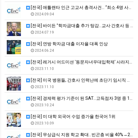
[전국] 애틀랜타 인근 고교서 총격사건… “최소 4명 사망·9명…
2024.09.04
[전국] 바이든 "학자금대출 추가 탕감…교사·간호사 등 3만5천…
2024.07.19
[전국] 연방 학자금 대출 이자율 대폭 인상
2024.06.24
[전국] 레거시 어드미션 '동문자녀우대입학제' 사라지나…상원에…
2023.11.10
[전국] 미국 병원들, 간호사 인력난에 초단기 임시직 간호사 의…
2023.11.10
[전국] 경제력 평가 기준이 된 SAT…고득점자 3명 중 1명이…
2023.10.24
[전국] 미 대학 외국어 수업 증가율 한국어 1위
2023.10.09
[전국] 무상급식 지원 학교 확대…빈곤층 비율 40%→25% 이…