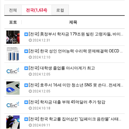
전체
전국(1,634)
로컬
포토
제목
[전국] 美정부서 학자금 179조원 빌린 고령자들, 바이든에 탕…
2024.12.31
[전국] 한국 성인 언어능력·수리력·문제해결력 OECD 평균 이…
2024.12.10
[전국] 대학생 졸업률 아시아계가 최고
2024.12.05
[전국] 호주서 16세 미만 청소년 SNS 못 쓴다…전세계서 첫…
2024.12.05
[전국] 학자금 대출 부채 45억달러 추가 탕감
2024.10.18
[전국] 한국 학교를 집어삼킨 '딥페이크 음란물' 사태를 들여다…
2024.09.11