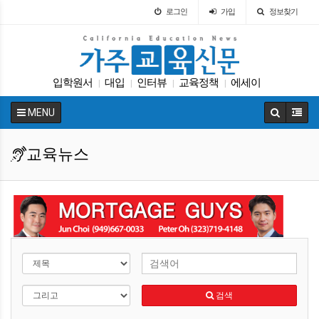
로그인
가입
정보찾기
입학원서
대입
인터뷰
교육정책
에세이
|
|
|
|
SAT
트럼프
가주교육부
휴교
봉사활동
|
|
|
|
|
MENU
교육뉴스
검색