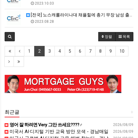
2023.10.03
[전국] 노스캐롤라이나대 채플힐에 총기 무장 남성 출현, 한때 …
2023.08.28
정렬
목록
1
2
3
4
5
6
7
8
9
10
최근글
+
영어 잘 하려면 Very 그만 쓰세요????‍♂️
2026/08/09
미국서 AI·디지털 기반 교육 방안 모색 - 경남매일
2026/08/09