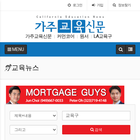
로그인
가입
정보찾기
가주교육신문
커먼코어
원서
LA교육구
|
|
|
팝사
SAT
차터스쿨
대학원
ACT
다카
|
|
|
|
|
|
MENU
교육뉴스
검색