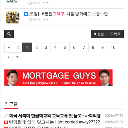
2022.12.21
[로컬] LA통합
교육구
, 겨울 방학에도 보충수업
2022.12.21
정렬
목록
1
2
3
4
5
6
7
8
9
10
최근글
+
미국 서북미 한글학교와 교육교류 첫 물꼬 - 사회적경제뉴스
2026/07/31
변명할때 입에 달고사는 I got carried away????????
2026/08/06