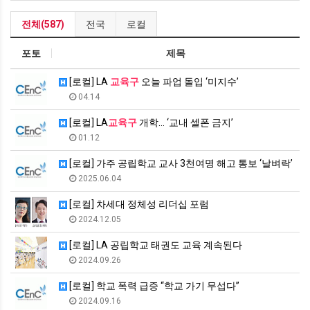
전체(587)
전국
로컬
포토
제목
[로컬] LA
교육구
오늘 파업 돌입 ‘미지수’
04.14
[로컬] LA
교육구
개학… ‘교내 셀폰 금지’
01.12
[로컬] 가주 공립학교 교사 3천여명 해고 통보 ‘날벼락’
2025.06.04
[로컬] 차세대 정체성 리더십 포럼
2024.12.05
[로컬] LA 공립학교 태권도 교육 계속된다
2024.09.26
[로컬] 학교 폭력 급증 “학교 가기 무섭다”
2024.09.16