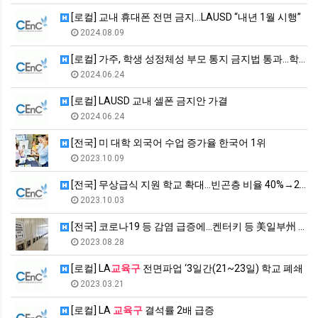
[로컬] 교내 휴대폰 전면 금지…LAUSD “내년 1월 시행”
2024.08.09
[로컬] 가주, 학생 성정체성 부모 통지 금지법 통과…학생이 동…
2024.06.24
[로컬] LAUSD 교내 셀폰 금지안 가결
2024.06.24
[전국] 미 대학 외국어 수업 증가율 한국어 1위
2023.10.09
[전국] 무상급식 지원 학교 확대…빈곤층 비율 40%→25% 이…
2023.10.03
[전국] 코로나19 등 감염 급증에…켄터키 등 美일부州 학교 일…
2023.08.28
[로컬] LA
교육구
전면파업 ‘3일간(21~23일) 학교 폐쇄
2023.03.21
[로컬] LA
교육구
결석률 2배 급증