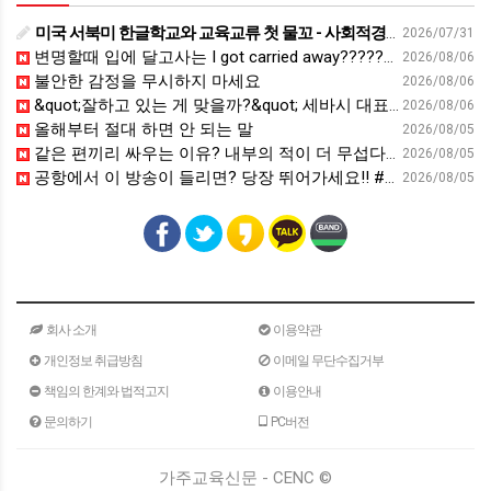
미국 서북미 한글학교와 교육교류 첫 물꼬 - 사회적경제뉴스
2026/07/31
변명할때 입에 달고사는 I got carried away????????
2026/08/06
불안한 감정을 무시하지 마세요
2026/08/06
&quot;잘하고 있는 게 맞을까?&quot; 세바시 대표가 비교 지옥에서 탈출한 방법 [#세바시45 에디토리얼 ep.2]
2026/08/06
올해부터 절대 하면 안 되는 말
2026/08/05
같은 편끼리 싸우는 이유? 내부의 적이 더 무섭다? 인간이 갈등을 빚는 이유ㅣ최재천의 아마존
2026/08/05
공항에서 이 방송이 들리면? 당장 뛰어가세요!! #영어회화 #영어표현 #영어공부
2026/08/05
회사 소개
이용약관
개인정보 취급방침
이메일 무단수집거부
책임의 한계와 법적고지
이용안내
문의하기
PC버전
가주교육신문 - CENC ©