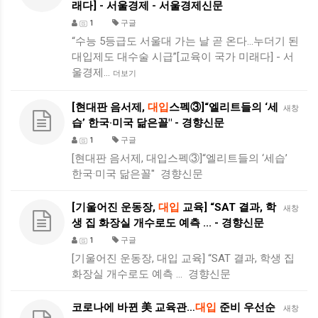
래다] - 서울경제 - 서울경제신문
1
구글
“수능 5등급도 서울대 가는 날 곧 온다…누더기 된
대입제도 대수술 시급”[교육이 국가 미래다] - 서
울경제…
더보기
[현대판 음서제,
대입
스펙③]“엘리트들의 ‘세
새창
습’ 한국·미국 닮은꼴" - 경향신문
1
구글
[현대판 음서제, 대입스펙③]“엘리트들의 ‘세습’
한국·미국 닮은꼴" 경향신문
[기울어진 운동장,
대입
교육] “SAT 결과, 학
새창
생 집 화장실 개수로도 예측 ... - 경향신문
1
구글
[기울어진 운동장, 대입 교육] “SAT 결과, 학생 집
화장실 개수로도 예측 ... 경향신문
코로나에 바뀐 美 교육관…
대입
준비 우선순
새창