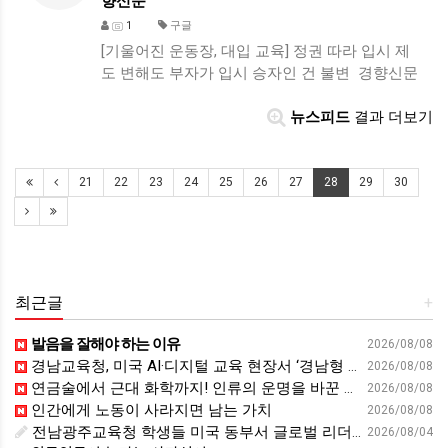
향신문
1
구글
[기울어진 운동장, 대입 교육] 정권 따라 입시 제
도 변해도 부자가 입시 승자인 건 불변 경향신문
뉴스피드
결과 더보기
21
22
23
24
25
26
27
28
29
30
최근글
+
발음을 잘해야 하는 이유
2026/08/08
경남교육청, 미국 AI·디지털 교육 현장서 ‘경남형 해법’ 찾는다 - 뉴스프리존
2026/08/08
연금술에서 근대 화학까지! 인류의 운명을 바꾼 위대한 발견 : 생각하는 청소년을 위한 과학 시리즈 2부(feat.박문호 박사)
2026/08/08
인간에게 노동이 사라지면 남는 가치
2026/08/08
전남광주교육청 학생들 미국 동부서 글로벌 리더십 체험 - 전남인터넷신문
2026/08/04