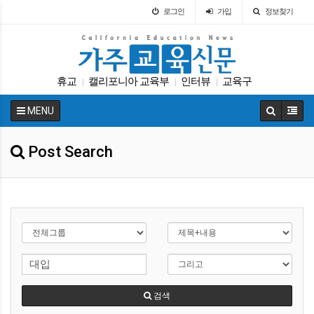
로그인
가입
정보찾기
휴교
캘리포니아 교육부
인터뷰
교육구
|
|
|
가주교육신문
교육구
원서
교육뉴스
|
|
|
|
MENU
차터스쿨
트럼프
|
|
Post Search
검색