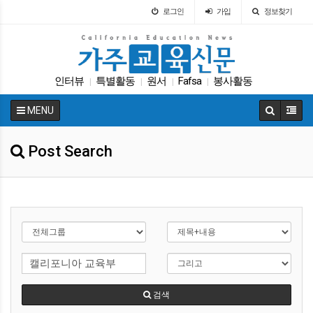
로그인
가입
정보찾기
인터뷰
특별활동
원서
Fafsa
봉사활동
|
|
|
|
SAT
커먼코어
교육뉴스
입학원서
|
|
|
|
MENU
학교급식
|
Post Search
검색