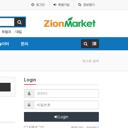
로그인
회원
가입
정보찾기
트럼프
대입
|
입학원서
놀이터
문의
포스트 검색
Login
색
Login
자동로그인
회원가입
|
정보찾기