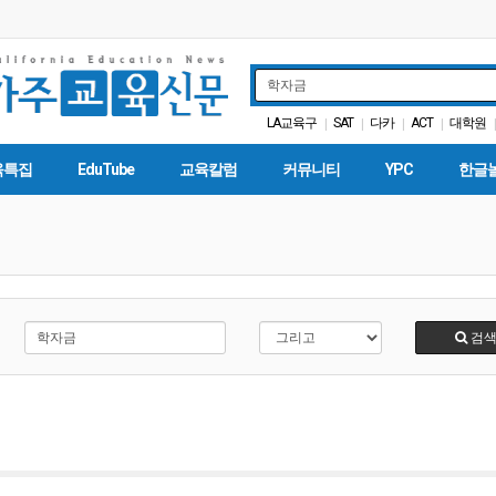
LA교육구
SAT
다카
ACT
대학원
|
|
|
|
|
캘리포니아 교육부
커먼코어
|
|
|
육특집
EduTube
교육칼럼
커뮤니티
YPC
한글
검