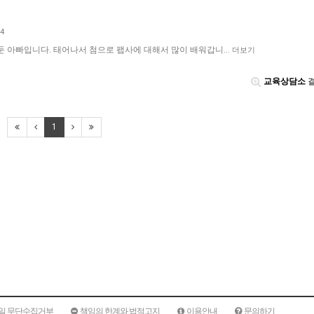
44
 둔 아빠입니다. 태어나서 첨으로 팹사에 대해서 많이 배워갑니…
더보기
교육상담소
결
1
일 무단수집거부
책임의 한계와 법적고지
이용안내
문의하기