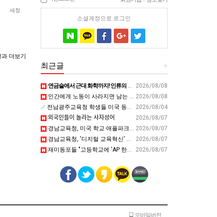
새창
소셜계정으로 로그인
과 더보기
최근글
+
연금술에서 근대 화학까지! 인류의 운명을 바꾼 위대한 발견 : 생각하는 청소년을 위한 과학 시리즈 2부(feat.박문호 박사)
2026/08/08
인간에게 노동이 사라지면 남는 가치
2026/08/08
전남광주교육청 학생들 미국 동부서 글로벌 리더십 체험 - 전남인터넷신문
2026/08/04
외국인들이 놀라는 사자성어
2026/08/07
경남교육청, 미국 학교·애플파크서 AI 교육 해법 찾는다 - 스트레이트뉴스
2026/08/07
경남교육청, '디지털 교육혁신' 유공 교원 24명 미국 연수 - 연합뉴스
2026/08/07
재미동포들 "고등학교에 'AP 한국어' 도입하라“ - 재외동포신문
2026/08/07
모바일버전