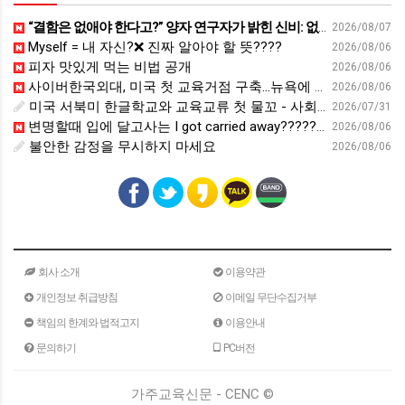
“결함은 없애야 한다고?” 양자 연구자가 밝힌 신비: 없애려던 흠이 무기가 되는 방법 | 이정현 KIST 양자기술연구단 선임연구원 | 양자 컴퓨터 인생 | 세바시 2121회
2026/08/07
Myself = 내 자신?❌ 진짜 알아야 할 뜻????
2026/08/06
피자 맛있게 먹는 비법 공개
2026/08/06
사이버한국외대, 미국 첫 교육거점 구축…뉴욕에 미주글로벌센터 개소 - 재외동포신문
2026/08/06
미국 서북미 한글학교와 교육교류 첫 물꼬 - 사회적경제뉴스
2026/07/31
변명할때 입에 달고사는 I got carried away????????
2026/08/06
불안한 감정을 무시하지 마세요
2026/08/06
회사 소개
이용약관
개인정보 취급방침
이메일 무단수집거부
책임의 한계와 법적고지
이용안내
문의하기
PC버전
가주교육신문 - CENC ©