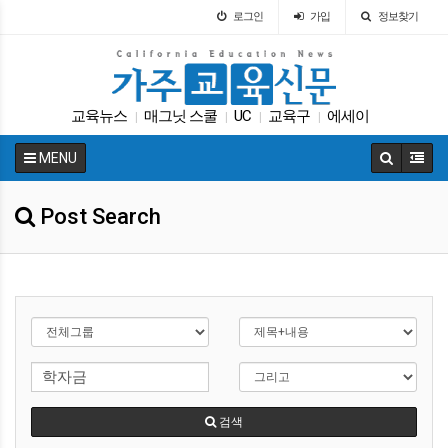
로그인
가입
정보찾기
교육뉴스
매그닛 스쿨
UC
교육구
에세이
|
|
|
|
팝사
다카
교육구
휴교
DACA
|
|
|
|
|
MENU
Post Search
검색