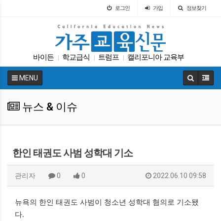
로그인
가입
정보찾기
바이든
학교급식
트럼프
캘리포니아 교육부
|
|
|
대입
학자금
휴교
교육정책
차터스쿨
|
|
|
|
|
MENU
에세이
|
뉴스 & 이슈
한인 태권도 사범 성학대 기소
관리자
0
0
2022.06.10 09:58
뉴욕의 한인 태권도 사범이 청소년 성학대 혐의로 기소됐
다.