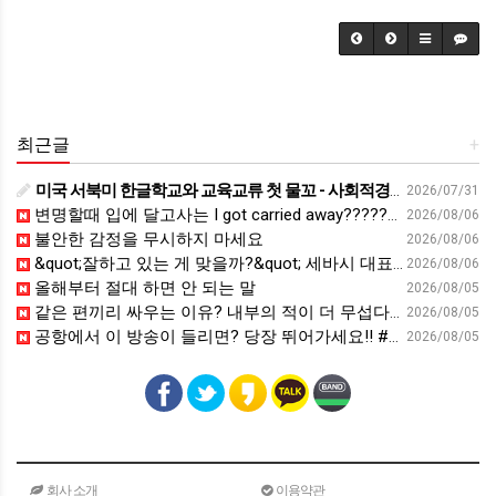
최근글
+
미국 서북미 한글학교와 교육교류 첫 물꼬 - 사회적경제뉴스
2026/07/31
변명할때 입에 달고사는 I got carried away????????
2026/08/06
불안한 감정을 무시하지 마세요
2026/08/06
&quot;잘하고 있는 게 맞을까?&quot; 세바시 대표가 비교 지옥에서 탈출한 방법 [#세바시45 에디토리얼 ep.2]
2026/08/06
올해부터 절대 하면 안 되는 말
2026/08/05
같은 편끼리 싸우는 이유? 내부의 적이 더 무섭다? 인간이 갈등을 빚는 이유ㅣ최재천의 아마존
2026/08/05
공항에서 이 방송이 들리면? 당장 뛰어가세요!! #영어회화 #영어표현 #영어공부
2026/08/05
회사 소개
이용약관