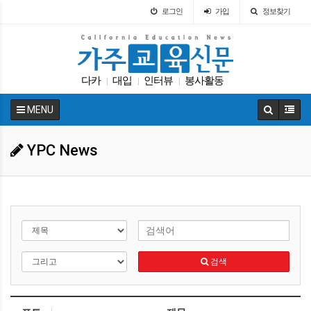
로그인
가입
정보찾기
다카
대입
인터뷰
봉사활동
|
|
|
캘리포니아 교육부
교육뉴스
특별활동
|
|
|
MENU
LA교육구
Fafsa
차터스쿨
|
|
|
YPC News
검색