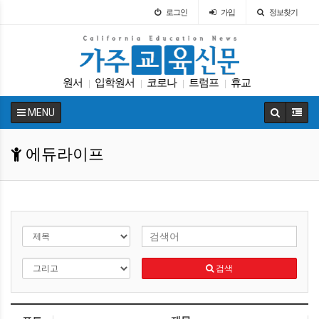
로그인
가입
정보찾기
원서
입학원서
코로나
트럼프
휴교
|
|
|
|
바이든
ACT
ACT
대학원
매그닛 스쿨
|
|
|
|
|
MENU
에듀라이프
검색