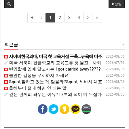
정렬
1
2
3
4
최근글
+
사이버한국외대, 미국 첫 교육거점 구축…뉴욕에 미주글로벌센터 개소 - 재외동포신문
2026/08/06
미국 서북미 한글학교와 교육교류 첫 물꼬 - 사회적경제뉴스
2026/07/31
변명할때 입에 달고사는 I got carried away????????
2026/08/06
불안한 감정을 무시하지 마세요
2026/08/06
&quot;잘하고 있는 게 맞을까?&quot; 세바시 대표가 비교 지옥에서 탈출한 방법 [#세바시45 에디토리얼 ep.2]
2026/08/06
올해부터 절대 하면 안 되는 말
2026/08/05
같은 편끼리 싸우는 이유? 내부의 적이 더 무섭다? 인간이 갈등을 빚는 이유ㅣ최재천의 아마존
2026/08/05