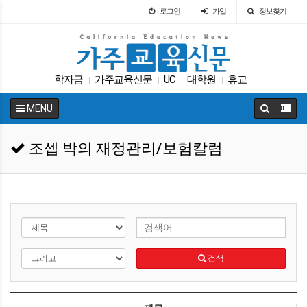
로그인
가입
정보찾기
학자금
가주교육신문
UC
대학원
휴교
|
|
|
|
트럼프
ACT
팝사
캘리포니아 교육부
|
|
|
|
MENU
교육구
|
조셉 박의 재정관리/보험칼럼
검색