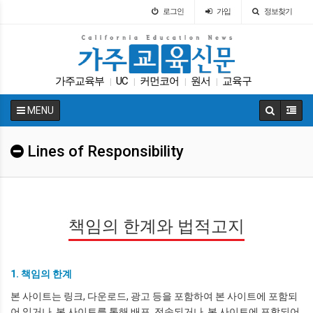
로그인
가입
정보찾기
가주교육부
UC
커먼코어
원서
교육구
|
|
|
|
특별활동
매그닛 스쿨
DACA
대학원
ACT
|
|
|
|
|
MENU
Lines of Responsibility
책임의 한계와 법적고지
1. 책임의 한계
본 사이트는 링크, 다운로드, 광고 등을 포함하여 본 사이트에 포함되
어 있거나, 본 사이트를 통해 배포, 전송되거나, 본 사이트에 포함되어