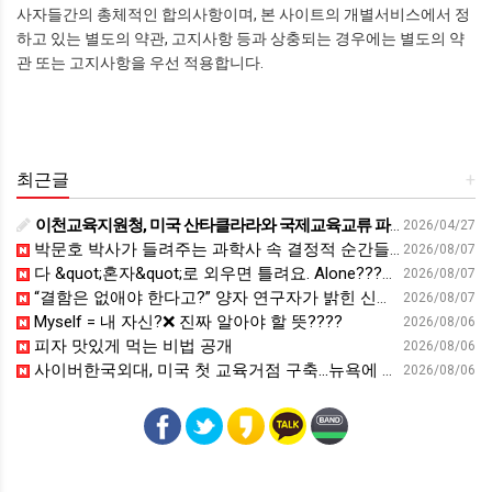
사자들간의 총체적인 합의사항이며, 본 사이트의 개별서비스에서 정
하고 있는 별도의 약관, 고지사항 등과 상충되는 경우에는 별도의 약
관 또는 고지사항을 우선 적용합니다.
최근글
+
이천교육지원청, 미국 산타클라라와 국제교육교류 파트너십 회의 개최:경인투데이뉴스 - 경인투데이뉴스
2026/04/27
박문호 박사가 들려주는 과학사 속 결정적 순간들! 직관을 뛰어넘는 과학적 통찰 : 생각하는 청소년을 위한 과학 시리즈 1부(feat.박문호 박사)
2026/08/07
다 &quot;혼자&quot;로 외우면 틀려요. Alone????By myself????On my own
2026/08/07
“결함은 없애야 한다고?” 양자 연구자가 밝힌 신비: 없애려던 흠이 무기가 되는 방법 | 이정현 KIST 양자기술연구단 선임연구원 | 양자 컴퓨터 인생 | 세바시 2121회
2026/08/07
Myself = 내 자신?❌ 진짜 알아야 할 뜻????
2026/08/06
피자 맛있게 먹는 비법 공개
2026/08/06
사이버한국외대, 미국 첫 교육거점 구축…뉴욕에 미주글로벌센터 개소 - 재외동포신문
2026/08/06