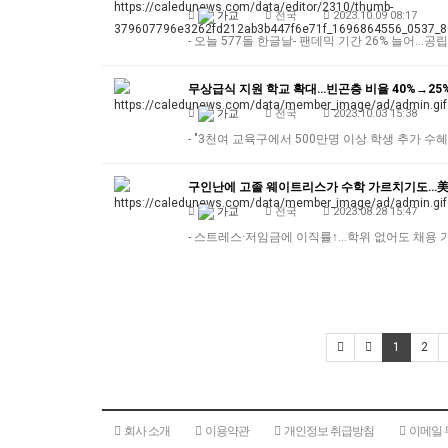
가교
전국
2023.10.09 08:17
- 오늘 577돌 한글날- 팬데믹 기간 26% 늘어…공
무상급식 지원 학교 확대…빈곤층 비율 40%→25
가교
전국
2023.10.03 15:38
- "3천여 교육구에서 500만명 이상 학생 추가 수
구인난에 고졸 웨이트리스가 수학 가르치기도…美
가교
전국
2023.08.28 15:47
- 스트레스·저임금에 이직률↑…학위 없어도 채용 
1
2
회사 소개
이용약관
개인정보 취급방침
이메일