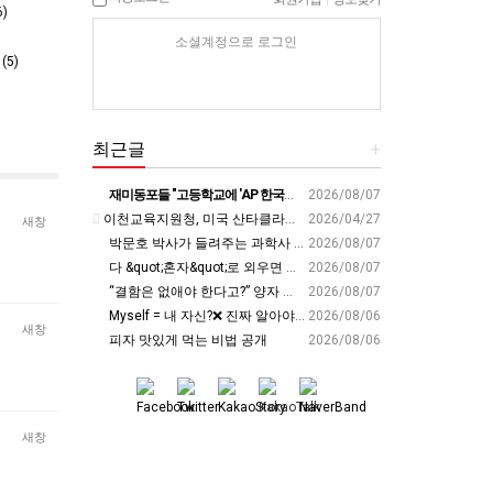
)
소셜계정으로 로그인
5)
최근글
+
재미동포들 "고등학교에 'AP 한국어' 도입하라“ - 재외동포신문
2026/08/07
이천교육지원청, 미국 산타클라라와 국제교육교류 파트너십 회의 개최:경인투데이뉴스 - 경인투데이뉴스
2026/04/27
새창
박문호 박사가 들려주는 과학사 속 결정적 순간들! 직관을 뛰어넘는 과학적 통찰 : 생각하는 청소년을 위한 과학 시리즈 1부(feat.박문호 박사)
2026/08/07
다 &quot;혼자&quot;로 외우면 틀려요. Alone????By myself????On my own
2026/08/07
“결함은 없애야 한다고?” 양자 연구자가 밝힌 신비: 없애려던 흠이 무기가 되는 방법 | 이정현 KIST 양자기술연구단 선임연구원 | 양자 컴퓨터 인생 | 세바시 2121회
2026/08/07
Myself = 내 자신?❌ 진짜 알아야 할 뜻????
2026/08/06
새창
피자 맛있게 먹는 비법 공개
2026/08/06
새창