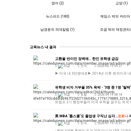
영어 (2)
교양 (1)
뉴스피드 (180)
제임스 박의 커리어 코
남경윤의 의대칼럼 (1)
조셉 박의 재정관리/보
교육뉴스 내 결과
고환율·반이민 장벽에… 한인 유학생 급감
가교
전국
2026.06.19 09:27
▶ 미국 내 3만명대로▶ 2014년 이후 최저미국 
유학생 비자 거부율 35% 육박 - '3명 중 1명 ‘탈락’
가교
로컬
2026.04.14 08:18
트럼프 2기 행정부들어 미국 유학을 꿈꾸는 외국
美 MBA '톱스쿨'도 졸업생 구직난 심각…
코로나
가교
전국
2026.01.19 14:37
- 졸업 3개월 후에도 듀크 21%·미시간 15% '미