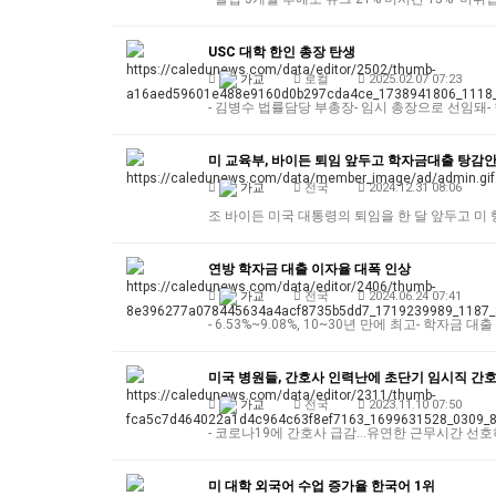
USC 대학 한인 총장 탄생
가교
로컬
2025.02.07 07:23
- 김병수 법률담당 부총장- 임시 총장으로 선임돼
미 교육부, 바이든 퇴임 앞두고 학자금대출 탕감안
가교
전국
2024.12.31 08:06
조 바이든 미국 대통령의 퇴임을 한 달 앞두고 미
연방 학자금 대출 이자율 대폭 인상
가교
전국
2024.06.24 07:41
- 6.53%~9.08%, 10~30년 만에 최고- 학자금
미국 병원들, 간호사 인력난에 초단기 임시직 간호
가교
전국
2023.11.10 07:50
- 코로나19에 간호사 급감…유연한 근무시간 선호
미 대학 외국어 수업 증가율 한국어 1위