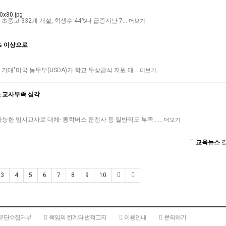
립 초중고 332개 개설, 학생수 44%나 급증지난 7…
더보기
% 이상으로
혜 기대"미국 농무부(USDA)가 학교 무상급식 지원 대…
더보기
 교사부족 심각
가능한 임시교사로 대체- 통학버스 운전사 등 일반직도 부족……
더보기
교육뉴스
결
3
4
5
6
7
8
9
10
 무단수집거부
책임의 한계와 법적고지
이용안내
문의하기