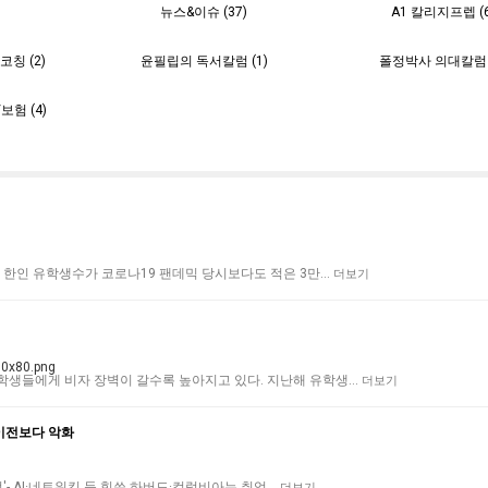
뉴스&이슈 (37)
A1 칼리지프렙 (6
칭 (2)
윤필립의 독서칼럼 (1)
폴정박사 의대칼럼 (
험 (4)
내 한인 유학생수가 코로나19 팬데믹 당시보다도 적은 3만…
더보기
 학생들에게 비자 장벽이 갈수록 높아지고 있다. 지난해 유학생…
더보기
이전보다 악화
취업'- AI·네트워킹 등 힘쓴 하버드·컬럼비아는 취업…
더보기