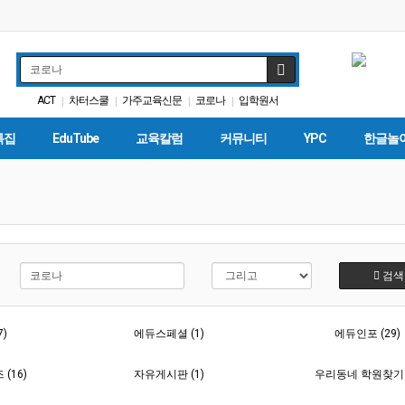
ACT
차터스쿨
가주교육신문
코로나
입학원서
|
|
|
|
에세이
인터뷰
특별활동
다카
학자금
|
|
|
|
|
특집
EduTube
교육칼럼
커뮤니티
YPC
한글놀
검색
7)
에듀스페셜 (1)
에듀인포 (29)
(16)
자유게시판 (1)
우리동네 학원찾기 (