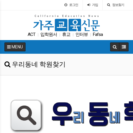
로그인
가입
정보찾기
ACT
입학원서
휴교
인터뷰
Fafsa
|
|
|
|
캘리포니아 교육부
교육구
교육구
대입
|
|
|
|
MENU
학교급식
|
우리동네 학원찾기