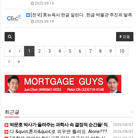
2025.09.19
[전국] 美뉴욕서 한글 알린다…한글 박물관 추진위 발족
2025.09.19
정렬
1
2
3
4
5
6
7
8
9
10
최근글
+
박문호 박사가 들려주는 과학사 속 결정적 순간들! 직관을 뛰어넘는 과학적 통찰 : 생각하는 청소년을 위한 과학 시리즈 1부(feat.박문호 박사)
2026/08/07
다 &quot;혼자&quot;로 외우면 틀려요. Alone????By myself????On my own
2026/08/07