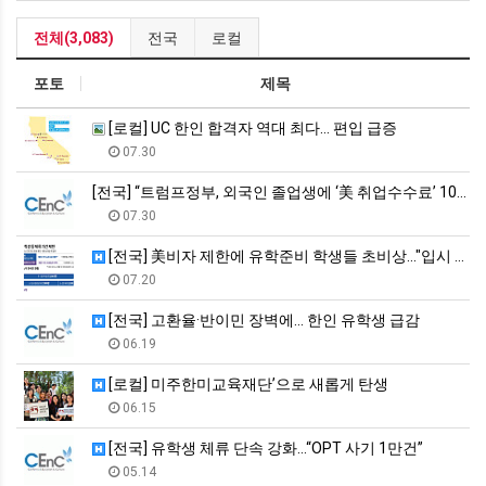
전체(3,083)
전국
로컬
포토
제목
[로컬] UC 한인 합격자 역대 최다… 편입 급증
07.30
[전국] “트럼프정부, 외국인 졸업생에 ‘美 취업수수료’ 10만…
07.30
[전국] 美비자 제한에 유학준비 학생들 초비상…"입시 앞두고 청…
07.20
[전국] 고환율·반이민 장벽에… 한인 유학생 급감
06.19
[로컬] 미주한미교육재단’으로 새롭게 탄생
06.15
[전국] 유학생 체류 단속 강화…“OPT 사기 1만건”
05.14