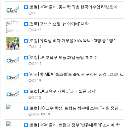
[로컬] UC버클리, 美대학 최초 한국어수업 83년만에 첫 한국…
05.11
[전국] 포브스 선정 ‘뉴 아이비’ 대학
04.22
[로컬] 유학생 비자 거부율 35% 육박 - '3명 중 1명 ‘…
04.14
[로컬] LA 교육구 오늘 파업 돌입 ‘미지수’
04.14
[전국] 美 MBA '톱스쿨'도 졸업생 구직난 심각…코로나 이전…
01.19
[로컬] LA교육구 개학… ‘교내 셀폰 금지’
01.12
[로컬] UC 교수·학생, 트럼프 정부에 소송…"지원 중단 불법…
2025.09.19
[로컬] UC버클리, 트럼프 정부 '반유대주의' 조사에 학생 명…