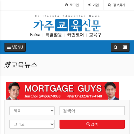
로그인
가입
정보찾기
Fafsa
특별활동
커먼코어
교육구
|
|
|
가주교육신문
ACT
가주교육부
UC
SAT
|
|
|
|
|
MENU
에세이
|
교육뉴스
검색