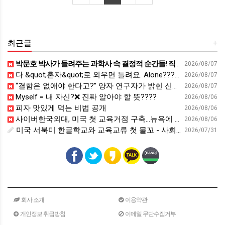
최근글
+
박문호 박사가 들려주는 과학사 속 결정적 순간들! 직관을 뛰어넘는 과학적 통찰 : 생각하는 청소년을 위한 과학 시리즈 1부(feat.박문호 박사)
2026/08/07
다 &quot;혼자&quot;로 외우면 틀려요. Alone????By myself????On my own
2026/08/07
“결함은 없애야 한다고?” 양자 연구자가 밝힌 신비: 없애려던 흠이 무기가 되는 방법 | 이정현 KIST 양자기술연구단 선임연구원 | 양자 컴퓨터 인생 | 세바시 2121회
2026/08/07
Myself = 내 자신?❌ 진짜 알아야 할 뜻????
2026/08/06
피자 맛있게 먹는 비법 공개
2026/08/06
사이버한국외대, 미국 첫 교육거점 구축…뉴욕에 미주글로벌센터 개소 - 재외동포신문
2026/08/06
미국 서북미 한글학교와 교육교류 첫 물꼬 - 사회적경제뉴스
2026/07/31
회사 소개
이용약관
개인정보 취급방침
이메일 무단수집거부