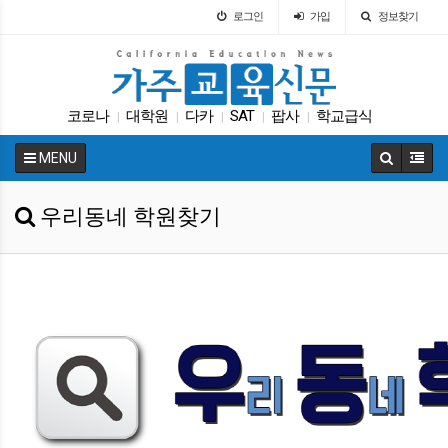
로그인
가입
정보찾기
코로나
대학원
다카
SAT
팝사
학교급식
|
|
|
|
|
특별활동
교육구
교육뉴스
ACT
|
|
|
|
MENU
우리동네 학원찾기