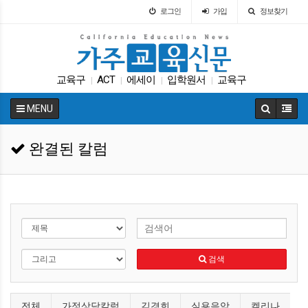
로그인
가입
정보찾기
교육구
ACT
에세이
입학원서
교육구
|
|
|
|
가주교육부
휴교
캘리포니아 교육부
|
|
|
MENU
LA교육구
교육뉴스
|
|
완결된 칼럼
검색
전체
가정상담칼럼
김경희
실용음악
켈리나