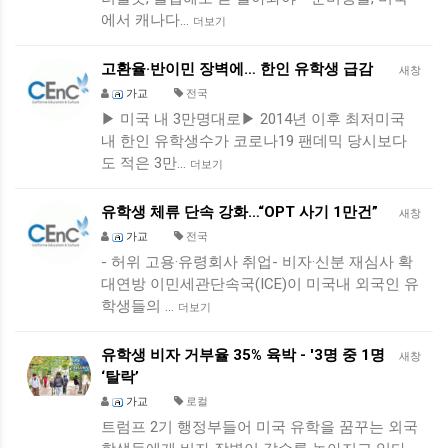
에서 캐나다…
더보기
고환율·반이민 장벽에… 한인 유학생 급감
새창
가교
전국
▶ 미국 내 3만명대로▶ 2014년 이후 최저미국
내 한인 유학생수가 코로나19 팬데믹 당시보다
도 적은 3만…
더보기
유학생 체류 단속 강화…“OPT 사기 1만건”
새창
가교
전국
- 허위 고용·유령회사 취업- 비자·신분 재심사 확
대연방 이민세관단속국(ICE)이 미국내 외국인 유
학생들의 …
더보기
유학생 비자 거부율 35% 육박 - '3명 중 1명
새창
‘탈락’
가교
로컬
트럼프 2기 행정부들어 미국 유학을 꿈꾸는 외국