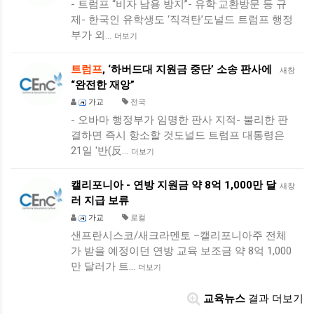
- 트럼프 “비자 남용 방지”- 유학·교환방문 등 규
제- 한국인 유학생도 ‘직격탄’도널드 트럼프 행정
부가 외…
더보기
트럼프
, ‘하버드대 지원금 중단’ 소송 판사에
새창
“완전한 재앙”
가교
전국
- 오바마 행정부가 임명한 판사 지적- 불리한 판
결하면 즉시 항소할 것도널드 트럼프 대통령은
21일 '반(反…
더보기
캘리포니아 - 연방 지원금 약 8억 1,000만 달
새창
러 지급 보류
가교
로컬
샌프란시스코/새크라멘토 –캘리포니아주 전체
가 받을 예정이던 연방 교육 보조금 약 8억 1,000
만 달러가 트…
더보기
교육뉴스
결과 더보기