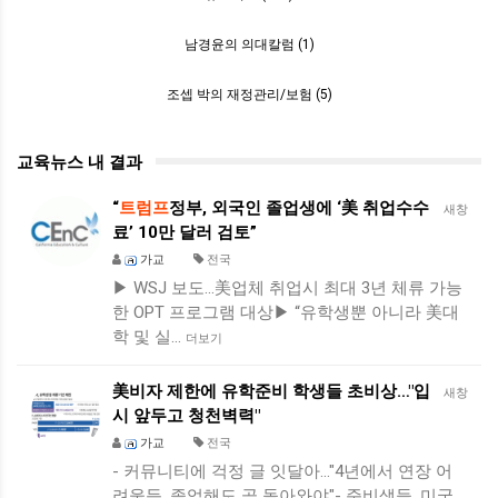
남경윤의 의대칼럼 (1)
조셉 박의 재정관리/보험 (5)
교육뉴스 내 결과
“
트럼프
정부, 외국인 졸업생에 ‘美 취업수수
새창
료’ 10만 달러 검토”
가교
전국
▶ WSJ 보도…美업체 취업시 최대 3년 체류 가능
한 OPT 프로그램 대상▶ “유학생뿐 아니라 美대
학 및 실…
더보기
美비자 제한에 유학준비 학생들 초비상…"입
새창
시 앞두고 청천벽력"
가교
전국
- 커뮤니티에 걱정 글 잇달아…"4년에서 연장 어
려울듯, 졸업해도 곧 돌아와야"- 준비생들, 미국