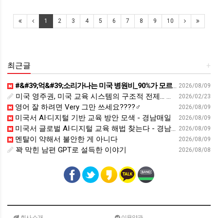
1
2
3
4
5
6
7
8
9
10
최근글
+
#&#39;억&#39;소리가나는 미국 병원비_90%가 모르는 이 중요한 단어는? #영어회화#영어표현 #영어공부
2026/08/09
미국 영주권, 미국 교육 시스템의 구조적 전제… 유학생 신분의 결정타 - fetv.co.kr
2026/02/23
영어 잘 하려면 Very 그만 쓰세요????‍♂️
2026/08/09
미국서 AI·디지털 기반 교육 방안 모색 - 경남매일
2026/08/09
미국서 글로벌 AI·디지털 교육 해법 찾는다 - 경남일보
2026/08/09
멘탈이 약해서 불안한 게 아니다
2026/08/09
꽉 막힌 남편 GPT로 설득한 이야기
2026/08/08
회사 소개
이용약관