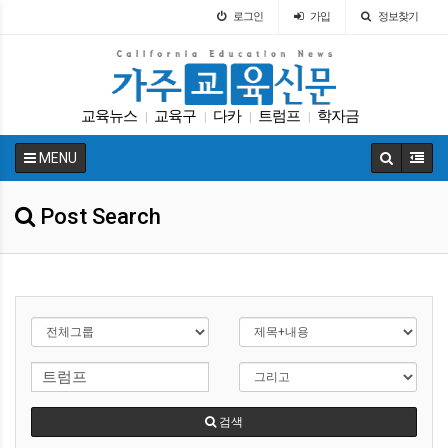
로그인
가입
정보찾기
교육뉴스
교육구
다카
트럼프
학자금
|
|
|
|
교육구
가주교육신문
교육정책
LA교육구
|
|
|
|
MENU
팝사
|
Post Search
검색