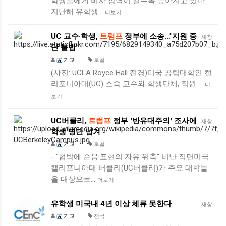
학생들에게 비자 장벽이 갈수록 높아지고 있다.
지난해 유학생…
더보기
UC 교수·학생,
트럼프
정부에 소송…"지원 중
새창
단 불법"
가교
로컬
(사진: UCLA Royce Hall 전경)미국 공립대학인 캘
리포니아대(UC) 소속 교수와 학생단체, 직원 …
더
보기
UC버클리,
트럼프
정부 '반유대주의' 조사에
새창
학생 명단 넘겨
가교
로컬
- "협박에 순응·표현의 자유 위축" 비난 직면미국
캘리포니아대 버클리(UC버클리)가 주요 대학들
을 대상으로…
더보기
유학생 미국내 4년 이상 체류 못한다
새창
가교
전국