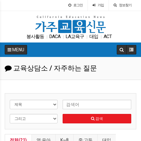
로그인
가입
정보찾기
봉사활동
DACA
LA교육구
대입
ACT
|
|
|
|
가주교육부
휴교
교육구
에세이
SAT
|
|
|
|
|
MENU
교육상담소 / 자주하는 질문
검색
전체(21)
영·유아
K~8
중·고등
대입