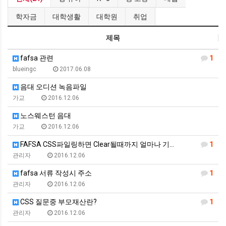
학자금
대학생활
대학원
취업
제목
fafsa 관련
1
blueingc
2017.06.08
음대 오디션 녹음파일
가교
2016.12.06
노스웨스턴 음대
가교
2016.12.06
FAFSA CSS파일링하면 Clear될때까지 얼마나 기…
1
관리자
2016.12.06
fafsa 서류 작성시 주소
1
관리자
2016.12.06
CSS 질문중 부모재산란?
1
관리자
2016.12.06