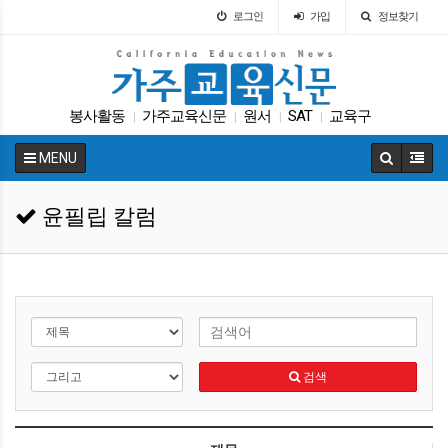
로그인
가입
정보찾기
봉사활동
가주교육신문
원서
SAT
교육구
|
|
|
|
특별활동
교육정책
입학원서
LA교육구
|
|
|
|
MENU
학교급식
|
윤필립 칼럼
검색