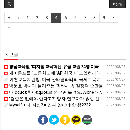
정렬
1
2
3
4
5
6
7
8
9
최근글
+
경남교육청, '디지털 교육혁신' 유공 교원 24명 미국 연수 - 연합뉴스
2026/08/07
재미동포들 "고등학교에 'AP 한국어' 도입하라“ - 재외동포신문
2026/08/07
이천교육지원청, 미국 산타클라라와 국제교육교류 파트너십 회의 개최:경인투데이뉴스 - 경인투데이뉴스
2026/04/27
박문호 박사가 들려주는 과학사 속 결정적 순간들! 직관을 뛰어넘는 과학적 통찰 : 생각하는 청소년을 위한 과학 시리즈 1부(feat.박문호 박사)
2026/08/07
다 &quot;혼자&quot;로 외우면 틀려요. Alone????By myself????On my own
2026/08/07
“결함은 없애야 한다고?” 양자 연구자가 밝힌 신비: 없애려던 흠이 무기가 되는 방법 | 이정현 KIST 양자기술연구단 선임연구원 | 양자 컴퓨터 인생 | 세바시 2121회
2026/08/07
Myself = 내 자신?❌ 진짜 알아야 할 뜻????
2026/08/06