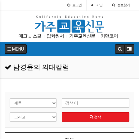
로그인
가입
정보찾기
매그닛 스쿨
입학원서
가주교육신문
커먼코어
|
|
|
휴교
에세이
학교급식
원서
특별활동
|
|
|
|
|
MENU
코로나
|
남경윤의 의대칼럼
검색