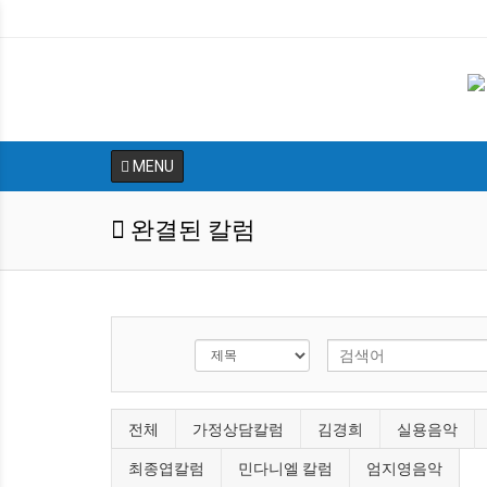
MENU
완결된 칼럼
전체
가정상담칼럼
김경희
실용음악
최종엽칼럼
민다니엘 칼럼
엄지영음악