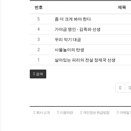
번호
제목
5
좀 더 크게 봐야 한다.
4
가야금 명인 - 김죽파 선생
3
우리 악기 대금
2
사물놀이의 탄생
1
살아있는 피리의 전설 정재국 선생
검색
회사 소개
이용약관
개인정보 취급방침
이메일