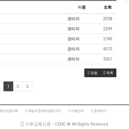
이
이름
조회
관리자
2038
관리자
2299
관리자
2740
관리자
4570
관리자
3261
정렬
목록
1
 무단수집거부
책임의 한계와 법적고지
이용안내
문의하기
가주교육신문 - CENC ©
All Rights Reserved.