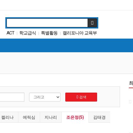
ACT
학교급식
특별활동
캘리포니아 교육부
|
|
|
SAT
ACT
봉사활동
매그닛 스쿨
에세이
|
|
|
|
|
DACA
|
검색
켈리나
에릭심
지나리
조은정(5)
김태경