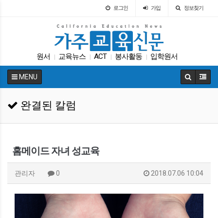
로그인
가입
정보찾기
원서
교육뉴스
ACT
봉사활동
입학원서
|
|
|
|
차터스쿨
학자금
LA교육구
휴교
|
|
|
|
MENU
가주교육신문
|
완결된 칼럼
홈메이드 자녀 성교육
관리자
0
2018.07.06 10:04