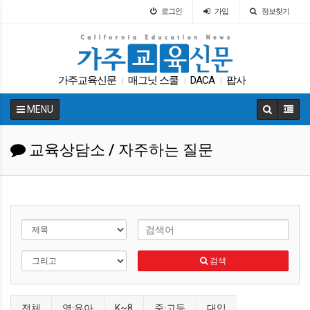
로그인
가입
정보찾기
가주교육신문
매그닛 스쿨
DACA
팝사
|
|
|
차터스쿨
대입
인터뷰
가주교육부
학자금
|
|
|
|
|
MENU
코로나
|
교육상담소 / 자주하는 질문
검색
전체
영·유아
K~8
중·고등
대입