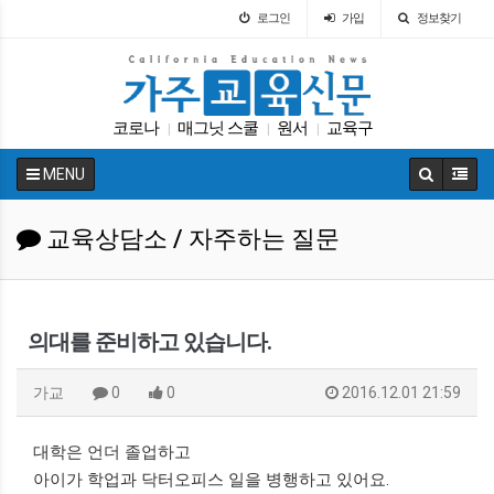
로그인
가입
정보찾기
코로나
매그닛 스쿨
원서
교육구
|
|
|
캘리포니아 교육부
UC
교육구
트럼프
|
|
|
|
MENU
봉사활동
대학원
|
|
교육상담소 / 자주하는 질문
의대를 준비하고 있습니다.
가교
0
0
2016.12.01 21:59
대학은 언더 졸업하고
아이가 학업과 닥터오피스 일을 병행하고 있어요.