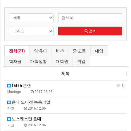
검색
전체(21)
영·유아
K~8
중·고등
대입
학자금
대학생활
대학원
취업
제목
fafsa 관련
1
blueingc
2017.06.08
음대 오디션 녹음파일
가교
2016.12.06
노스웨스턴 음대
가교
2016.12.06