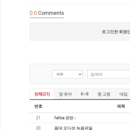
0
Comments
로그인한 회원만
전체(21)
영·유아
K~8
중·고등
대입
번호
제목
21
fafsa 관련
1
20
음대 오디션 녹음파일