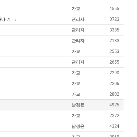
가교
4555
마나 기…
관리자
3723
1
관리자
3385
관리자
2133
가교
2553
관리자
2655
가교
2290
가교
2206
가교
2802
남경윤
4975
가교
2272
남경윤
4324