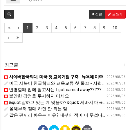
05.25
정렬
글쓰기
1
2
3
4
5
6
7
8
9
10
최근글
+
사이버한국외대, 미국 첫 교육거점 구축…뉴욕에 미주글로벌센터 개소 - 재외동포신문
2026/08/06
미국 서북미 한글학교와 교육교류 첫 물꼬 - 사회적경제뉴스
2026/07/31
변명할때 입에 달고사는 I got carried away????????
2026/08/06
불안한 감정을 무시하지 마세요
2026/08/06
&quot;잘하고 있는 게 맞을까?&quot; 세바시 대표가 비교 지옥에서 탈출한 방법 [#세바시45 에디토리얼 ep.2]
2026/08/06
올해부터 절대 하면 안 되는 말
2026/08/05
같은 편끼리 싸우는 이유? 내부의 적이 더 무섭다? 인간이 갈등을 빚는 이유ㅣ최재천의 아마존
2026/08/05