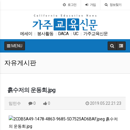
로그인
가입
정보찾기
에세이
봉사활동
DACA
UC
가주교육신문
|
|
|
|
학자금
교육구
학교급식
LA교육구
원서
|
|
|
|
|
MENU
자유게시판
흙수저의 운동회.jpg
임민수
0
0
2019.05.22 21:23