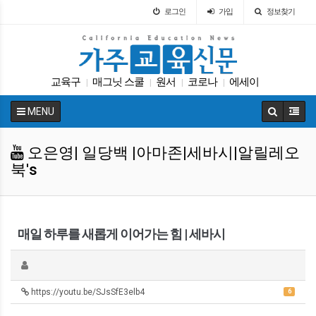
로그인
가입
정보찾기
교육구
매그닛 스쿨
원서
코로나
에세이
|
|
|
|
가주교육신문
Fafsa
입학원서
커먼코어
|
|
|
|
MENU
대학원
|
오은영| 일당백 |아마존|세바시|알릴레오
북's
매일 하루를 새롭게 이어가는 힘 | 세바시
https://youtu.be/SJsSfE3elb4
6