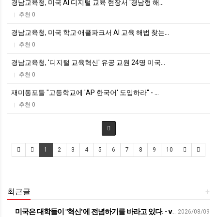
경남교육청, 미국 AI·디지털 교육 현장서 ‘경남형 해…
추천 0
|
경남교육청, 미국 학교·애플파크서 AI 교육 해법 찾는…
추천 0
|
경남교육청, '디지털 교육혁신' 유공 교원 24명 미국…
추천 0
|
재미동포들 "고등학교에 'AP 한국어' 도입하라“ - …
추천 0
|
1
2
3
4
5
6
7
8
9
10
최근글
+
미국은 대학들이 "혁신"에 전념하기를 바라고 있다. - vietnam.vn
2026/08/09