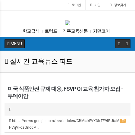
로그인
가입
정보찾기
학교급식
트럼프
가주교육신문
커먼코어
|
|
|
대입
특별활동
교육뉴스
봉사활동
UC
|
|
|
|
|
MENU
다카
|
실시간 교육뉴스 피드
미국 식품안전 규제 대응, FSVP QI 교육 참가자 모집 -
투데이안
https://news.google.com/rss/articles/CBMiakFVX3lxTE9fRUtaM
55
HVqVFczQnc0M…