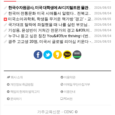
한국수자원공사, 미국 대학생에 AI·디지털트윈 물관리 교육 - cfnews.kr
2026/08/03
한국어·전통문화 미국 시애틀서 알렸다… 전북교육청, 국제교육 협력 확대 - 세계일보
2026/08/04
미국소아과학회, 학생들 무거운 책가방 ‘경고’ - 교육플러스
2026/08/05
국가대표 탈락에 좌절했을 때 나를 살린 부모님의 &#39;이 행동&#39; | 김아랑 전 쇼트트랙 선수 | 국가대표 쇼트트랙 올림픽 금메달 | 세바시 2116회
2026/08/04
기성용, 윤성빈이 거쳐간 전문가의 경고 &#39;이런 사람은 운동, 안하는 게 낫습니다&#39; | 홍정기 차의과대학스포츠의학대학원장 | 운동 건강 체중조절 면역력 | 세바시 2118회
2026/08/04
누구나 듣고 싶은 칭찬 You&#39;re thriving✨(번창❌)
2026/08/04
광주 고교생 20명, 미국서 글로벌 리더십 키운다 - 호남교육신문
2026/08/03
회사 소개
이용약관
개인정보 취급방침
이메일 무단수집거부
책임의 한계와 법적고지
이용안내
문의하기
PC버전
가주교육신문 - CENC ©