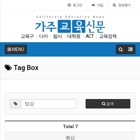
로그인
가입
정보찾기
교육구
다카
팝사
대학원
ACT
교육정책
|
|
|
|
|
교육구
코로나
입학원서
인터뷰
|
|
|
|
MENU
Tag Box
검색
Total 7
최신