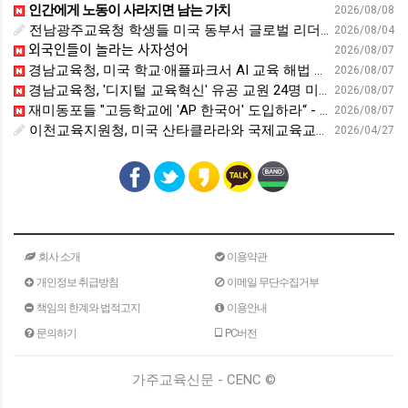
인간에게 노동이 사라지면 남는 가치
2026/08/08
전남광주교육청 학생들 미국 동부서 글로벌 리더십 체험 - 전남인터넷신문
2026/08/04
외국인들이 놀라는 사자성어
2026/08/07
경남교육청, 미국 학교·애플파크서 AI 교육 해법 찾는다 - 스트레이트뉴스
2026/08/07
경남교육청, '디지털 교육혁신' 유공 교원 24명 미국 연수 - 연합뉴스
2026/08/07
재미동포들 "고등학교에 'AP 한국어' 도입하라“ - 재외동포신문
2026/08/07
이천교육지원청, 미국 산타클라라와 국제교육교류 파트너십 회의 개최:경인투데이뉴스 - 경인투데이뉴스
2026/04/27
회사 소개
이용약관
개인정보 취급방침
이메일 무단수집거부
책임의 한계와 법적고지
이용안내
문의하기
PC버전
가주교육신문 - CENC ©