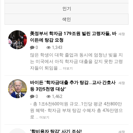
인기
색인
美정부서 학자금 179조원 빌린 고령자들, 바
새창
이든에 탕감 요청
0
1,343
많은 학생이 대학 졸업과 동시에 엄청난 빚을 지
는 미국에서 아직 학자금 대출을 갚지 못한 고령
자들이 퇴임을 …
더보기
바이든 "학자금대출 추가 탕감…교사·간호사
새창
등 3만5천명 대상"
0
1,462
- 총 1조6천600억원 규모…1인당 평균 4천800만
원 혜택- 학자금 부채 탕감 수혜자 총 476만명으
로 …
더보기
‘학비융자 탕감’ 사기 조심!
새창