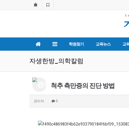
학원찾기
교육뉴스
교
자생한방_의학칼럼
척추 측만증의 진단 방법
관리자
0