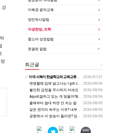
 걷
이혜경 음악교육
양민박사칼럼
자생한방_의학
프락
함소아 성장칼럼
열
완결된 칼럼
또
 방
최근글
+
미국 서북미 한글학교와 교육교류 첫 물꼬 - 사회적경제뉴스
2026/07/31
변명할때 입에 달고사는 I got carried away????????
2026/08/06
불안한 감정을 무시하지 마세요
2026/08/06
&quot;잘하고 있는 게 맞을까?&quot; 세바시 대표가 비교 지옥에서 탈출한 방법 [#세바시45 에디토리얼 ep.2]
2026/08/06
올해부터 절대 하면 안 되는 말
2026/08/05
같은 편끼리 싸우는 이유? 내부의 적이 더 무섭다? 인간이 갈등을 빚는 이유ㅣ최재천의 아마존
2026/08/05
공항에서 이 방송이 들리면? 당장 뛰어가세요!! #영어회화 #영어표현 #영어공부
2026/08/05