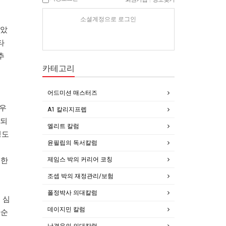
소셜계정으로 로그인
보았
타
추
카테고리
어드미션 매스터즈
경우
A1 칼리지프렙
행되
엘리트 칼럼
정도
윤필립의 독서칼럼
제임스 박의 커리어 코칭
 한
조셉 박의 재정관리/보험
폴정박사 의대칼럼
 심
데이지민 칼럼
단순
남경윤의 의대칼럼