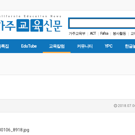
가주교육부
ACT
Fafsa
봉사활동
교
|
|
|
|
원서
DACA
캘리포니아 교육
|
|
|
육특집
EduTube
교육칼럼
커뮤니티
YPC
한글
2018.07.0