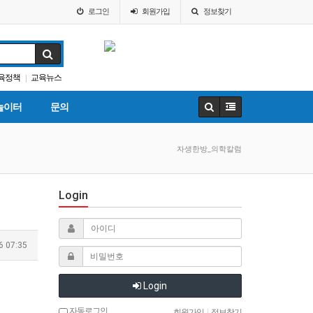
로그인
회원
가입
정보찾기
육정책
교육뉴스
|
부
바이든
|
놀이터
문의
자생한방_의학칼럼
Login
6 07:35
Login
자동로그인
회원가입
|
정보찾기