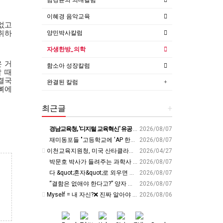
이혜경 음악교육
없고
양민박사칼럼
취하
자생한방_의학
 거
함소아 성장칼럼
 때
결국
완결된 칼럼
뼈에
최근글
+
경남교육청, '디지털 교육혁신' 유공 교원 24명 미국 연수 - 연합뉴스
2026/08/07
재미동포들 "고등학교에 'AP 한국어' 도입하라“ - 재외동포신문
2026/08/07
이천교육지원청, 미국 산타클라라와 국제교육교류 파트너십 회의 개최:경인투데이뉴스 - 경인투데이뉴스
2026/04/27
박문호 박사가 들려주는 과학사 속 결정적 순간들! 직관을 뛰어넘는 과학적 통찰 : 생각하는 청소년을 위한 과학 시리즈 1부(feat.박문호 박사)
2026/08/07
다 &quot;혼자&quot;로 외우면 틀려요. Alone????By myself????On my own
2026/08/07
“결함은 없애야 한다고?” 양자 연구자가 밝힌 신비: 없애려던 흠이 무기가 되는 방법 | 이정현 KIST 양자기술연구단 선임연구원 | 양자 컴퓨터 인생 | 세바시 2121회
2026/08/07
Myself = 내 자신?❌ 진짜 알아야 할 뜻????
2026/08/06