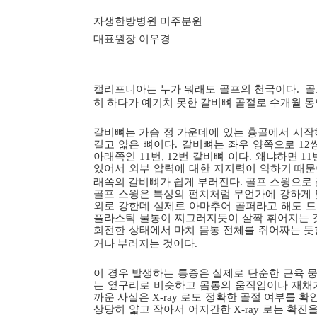
자생한방병원 미주분원
대표원장 이우경
캘리포니아는 누가 뭐래도 골프의 천국이다
.
골
히 하다가 예기치 못한 갈비뼈 골절로 수개월 
갈비뼈는 가슴 정 가운데에 있는 흉골에서 시작
길고 얇은 뼈이다
.
갈비뼈는 좌우 양쪽으로
12
아래쪽인
11
번
, 12
번 갈비뼈 이다
.
왜냐하면
11
있어서 외부 압력에 대한 지지력이 약하기 때
래쪽의 갈비뼈가 쉽게 부러진다
.
골프 스윙으로
골프 스윙은 복싱의 펀치처럼 무언가에 강하게 
외로 강한데 실제로 아마추어 골퍼라고 해도 
플라스틱 물통이 찌그러지듯이 살짝 휘어지는 
회전한 상태에서 마치 몸통 전체를 쥐어짜는 듯
거나 부러지는 것이다
.
이 경우 발생하는 통증은 실제로 단순한 근육 
는 옆구리로 비슷하고 몸통의 움직임이나 재채
까운 사실은
X-ray
로도 정확한 골절 여부를 확
상당히 얇고 작아서 어지간한
X-ray
로는 확진을