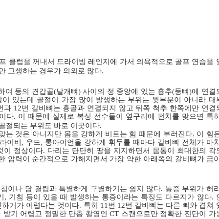
프 클럽을 꺼내서 드라이빙 레인지에 가서 의욕적으로 골프 연습을 
동안 고생하는 경우가 의외로 많다
.
하여 등의 견갑골
(
날개뼈
)
사이의 정 중앙에 있는 흉추
(
등뼈
)
에 연결
쌍이 있는데 골절이 가장 많이 발생하는 부위는 윗부분이 아니라 대
번과
12
번 갈비뼈는 흉골과 연결되지 않고 뒤쪽 척추 한쪽에만 연결
문이다
.
이 때문에 실제로 복싱 선수들이 옆구리에 펀치를 맞으면 특히
 골절되는 부위도 바로 이곳이다
.
맞는 것은 아니지만 몸을 강하게 비트는 힘 때문에 부러진다
.
이 힘
드라이버
,
우드
,
롱아이언을 강하게 휘두를 때마다 갈비뼈 전체가 마치
것이 정상이다
.
다리는 단단히 땅을 지지하면서 몸통이 최대한의 각
한 압력이 순간적으로 가해지면서 가장 약한 아래쪽의 갈비뼈가 금이
뭉침이나 담 결림과 특별하게 구별하기는 쉽지 않다
.
통증 부위가 허리
기
,
기침 등이 있을 때 발생하는 통증이라는 특징도 다르지가 않다
.
인하기가 어렵다는 것이다
.
특히
11
번
12
번 갈비뼈는 다른 뼈와 겹쳐 
 받기 어렵고 정밀한 단층 촬영인
CT
스캔으로만 정확한 진단이 가