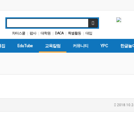
차터스쿨
팝사
대학원
DACA
특별활동
대입
|
|
|
|
|
커먼코어
교육뉴스
Fafsa
바이든
|
|
|
|
특집
EduTube
교육칼럼
커뮤니티
YPC
한글놀
2018.10.2