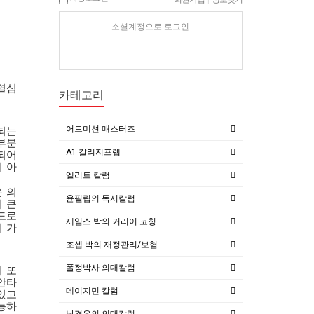
소셜계정으로 로그인
열심
카테고리
어드미션 매스터즈
되는
부분
A1 칼리지프렙
되어
 아
엘리트 칼럼
은 의
윤필립의 독서칼럼
 큰
도로
제임스 박의 커리어 코칭
 가
조셉 박의 재정관리/보험
폴정박사 의대칼럼
 또
안타
데이지민 칼럼
있고
능하
남경윤의 의대칼럼