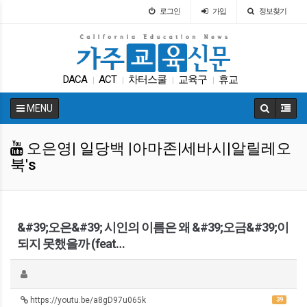
로그인
가입
정보찾기
DACA
ACT
차터스쿨
교육구
휴교
|
|
|
|
매그닛 스쿨
학자금
입학원서
인터뷰
|
|
|
|
MENU
대학원
|
오은영| 일당백 |아마존|세바시|알릴레오
북's
&#39;오은&#39; 시인의 이름은 왜 &#39;오금&#39;이
되지 못했을까 (feat…
https://youtu.be/a8gD97u065k
39