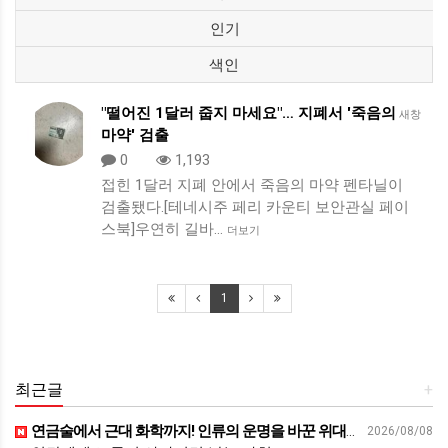
인기
색인
"떨어진 1달러 줍지 마세요"… 지폐서 '죽음의
새창
마약' 검출
0
1,193
접힌 1달러 지폐 안에서 죽음의 마약 펜타닐이
검출됐다.[테네시주 페리 카운티 보안관실 페이
스북]우연히 길바…
더보기
1
최근글
+
연금술에서 근대 화학까지! 인류의 운명을 바꾼 위대한 발견 : 생각하는 청소년을 위한 과학 시리즈 2부(feat.박문호 박사)
2026/08/08