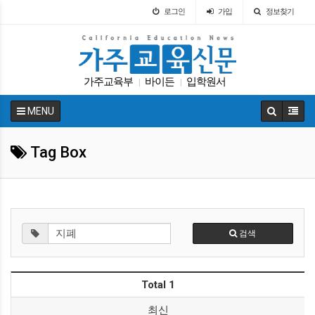
로그인
가입
정보찾기
가주교육부
바이든
입학원서
|
|
캘리포니아 교육부
다카
코로나
SAT
|
|
|
|
MENU
LA교육구
커먼코어
대학원
|
|
|
Tag Box
검색
Total 1
최신