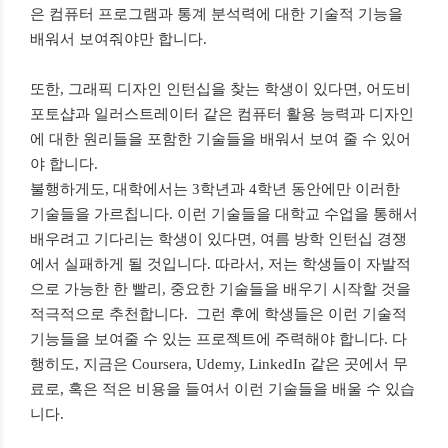
은 컴퓨터 프로그램과 통계 분석력에 대한 기술적 기능을
배워서 보여줘야만 합니다
.
또한
,
그래픽 디자인 인턴십을 찾는 학생이 있다면
,
어도비
포토샵과 일러스트레이터 같은 컴퓨터 활용 능력과 디자인
에 대한 원리들을 포함한 기술들을 배워서 보여 줄 수 있어
야 합니다
.
불행하게도
,
대학에서는
3
학년과
4
학년 동안에만 이러한
기술들을 가르칩니다
.
이런 기술들을 대학교 수업을 통해서
배우려고 기다리는 학생이 있다면
,
여름 방학 인턴십 경쟁
에서 실패하게 될 것입니다
.
따라서
,
저는 학생들이 자발적
으로 가능한 한 빨리
,
중요한 기술들을 배우기 시작할 것을
적극적으로 추천합니다
.
그런 후에 학생들은 이런 기술적
기능들을 보여줄 수 있는 프로젝트에 주력해야 합니다
.
다
행히도
,
지금은
Coursera, Udemy, LinkedIn
같은 곳에서 무
료로
,
혹은 적은 비용을 들여서 이런 기술들을 배울 수 있습
니다
.