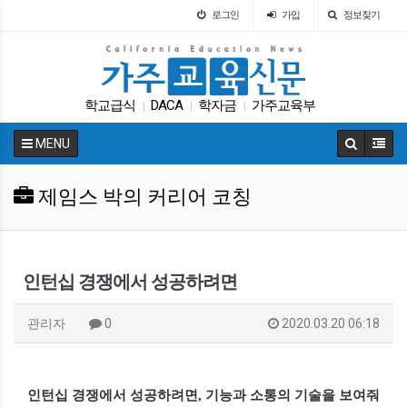
로그인
가입
정보찾기
학교급식
DACA
학자금
가주교육부
|
|
|
매그닛 스쿨
교육뉴스
LA교육구
차터스쿨
|
|
|
|
MENU
다카
가주교육신문
|
|
제임스 박의 커리어 코칭
인턴십 경쟁에서 성공하려면
관리자
0
2020.03.20 06:18
인턴십 경쟁에서 성공하려면
,
기능과 소통의 기술을 보여줘