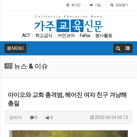
로그인
가입
정보찾기
ACT
학교급식
커먼코어
Fafsa
봉사활동
|
|
|
|
교육구
트럼프
매그닛 스쿨
원서
|
|
|
|
MENU
교육뉴스
|
뉴스 & 이슈
아이오와 교회 총격범, 헤어진 여자 친구 겨냥해
총질
관리자
0
0
2022.06.04 05:13