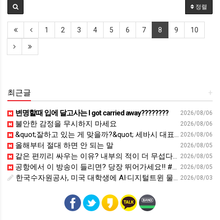
정렬
1
2
3
4
5
6
7
8
9
10
최근글
+
변명할때 입에 달고사는 I got carried away????????
2026/08/06
불안한 감정을 무시하지 마세요
2026/08/06
&quot;잘하고 있는 게 맞을까?&quot; 세바시 대표가 비교 지옥에서 탈출한 방법 [#세바시45 에디토리얼 ep.2]
2026/08/06
올해부터 절대 하면 안 되는 말
2026/08/05
같은 편끼리 싸우는 이유? 내부의 적이 더 무섭다? 인간이 갈등을 빚는 이유ㅣ최재천의 아마존
2026/08/05
공항에서 이 방송이 들리면? 당장 뛰어가세요!! #영어회화 #영어표현 #영어공부
2026/08/05
한국수자원공사, 미국 대학생에 AI·디지털트윈 물관리 교육 - cfnews.kr
2026/08/03