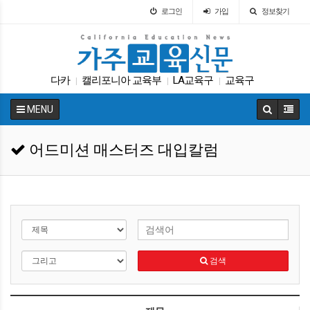
로그인
가입
정보찾기
다카
캘리포니아 교육부
LA교육구
교육구
|
|
|
특별활동
ACT
교육뉴스
Fafsa
교육구
|
|
|
|
|
MENU
DACA
|
어드미션 매스터즈 대입칼럼
검색