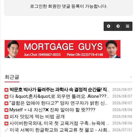
로그인한 회원만 댓글 등록이 가능합니다.
최근글
+
박문호 박사가 들려주는 과학사 속 결정적 순간들! 직관을 뛰어넘는 과학적 통찰 : 생각하는 청소년을 위한 과학 시리즈 1부(feat.박문호 박사)
2026/08/07
다 &quot;혼자&quot;로 외우면 틀려요. Alone????By myself????On my own
2026/08/07
“결함은 없애야 한다고?” 양자 연구자가 밝힌 신비: 없애려던 흠이 무기가 되는 방법 | 이정현 KIST 양자기술연구단 선임연구원 | 양자 컴퓨터 인생 | 세바시 2121회
2026/08/07
Myself = 내 자신?❌ 진짜 알아야 할 뜻????
2026/08/06
피자 맛있게 먹는 비법 공개
2026/08/06
사이버한국외대, 미국 첫 교육거점 구축…뉴욕에 미주글로벌센터 개소 - 재외동포신문
2026/08/06
미국 서북미 한글학교와 교육교류 첫 물꼬 - 사회적경제뉴스
2026/07/31