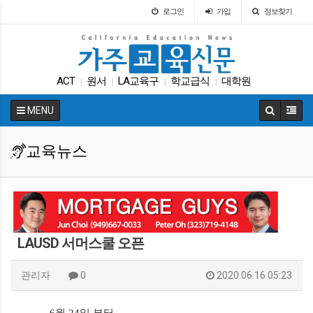
로그인
가입
정보찾기
ACT
원서
LA교육구
학교급식
대학원
|
|
|
|
DACA
다카
인터뷰
SAT
Fafsa
|
|
|
|
|
MENU
교육뉴스
LAUSD 서머스쿨 오픈
관리자
0
2020.06.16 05:23