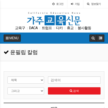
로그인
가입
정보찾기
교육구
DACA
트럼프
다카
휴교
봉사활동
|
|
|
|
|
인터뷰
교육구
Fafsa
ACT
|
|
|
|
MENU
윤필립 칼럼
검색