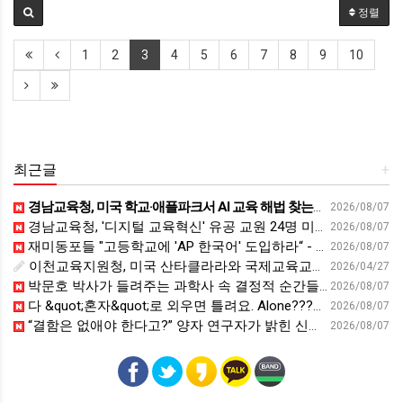
정렬
1
2
3
4
5
6
7
8
9
10
최근글
+
경남교육청, 미국 학교·애플파크서 AI 교육 해법 찾는다 - 스트레이트뉴스
2026/08/07
경남교육청, '디지털 교육혁신' 유공 교원 24명 미국 연수 - 연합뉴스
2026/08/07
재미동포들 "고등학교에 'AP 한국어' 도입하라“ - 재외동포신문
2026/08/07
이천교육지원청, 미국 산타클라라와 국제교육교류 파트너십 회의 개최:경인투데이뉴스 - 경인투데이뉴스
2026/04/27
박문호 박사가 들려주는 과학사 속 결정적 순간들! 직관을 뛰어넘는 과학적 통찰 : 생각하는 청소년을 위한 과학 시리즈 1부(feat.박문호 박사)
2026/08/07
다 &quot;혼자&quot;로 외우면 틀려요. Alone????By myself????On my own
2026/08/07
“결함은 없애야 한다고?” 양자 연구자가 밝힌 신비: 없애려던 흠이 무기가 되는 방법 | 이정현 KIST 양자기술연구단 선임연구원 | 양자 컴퓨터 인생 | 세바시 2121회
2026/08/07