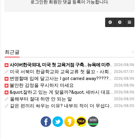
로그인한 회원만 댓글 등록이 가능합니다.
최근글
+
사이버한국외대, 미국 첫 교육거점 구축…뉴욕에 미주글로벌센터 개소 - 재외동포신문
2026/08/06
미국 서북미 한글학교와 교육교류 첫 물꼬 - 사회적경제뉴스
2026/07/31
변명할때 입에 달고사는 I got carried away????????
2026/08/06
불안한 감정을 무시하지 마세요
2026/08/06
&quot;잘하고 있는 게 맞을까?&quot; 세바시 대표가 비교 지옥에서 탈출한 방법 [#세바시45 에디토리얼 ep.2]
2026/08/06
올해부터 절대 하면 안 되는 말
2026/08/05
같은 편끼리 싸우는 이유? 내부의 적이 더 무섭다? 인간이 갈등을 빚는 이유ㅣ최재천의 아마존
2026/08/05