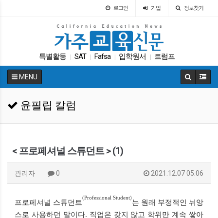
로그인
가입
정보찾기
특별활동
SAT
Fafsa
입학원서
트럼프
|
|
|
|
학교급식
교육구
팝사
ACT
에세이
|
|
|
|
|
MENU
윤필립 칼럼
< 프로페셔널 스튜던트 > (1)
관리자
0
2021.12.07 05:06
(Professional Student)
프로페셔널 스튜던트
는 원래 부정적인 뉘앙
스로 사용하던 말이다. 직업은 갖지 않고 학위만 계속 쌓아